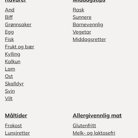
And
Rask
Biff
Sunnere
Grønnsaker
Barnevennlig
Egg
Vegetar
Fisk
Middagsretter
Frukt og bær
Kylling
Kalkun
Lam
Ost
Skalldyr
Svin
Vilt
Måltider
Allergivennlig mat
Frokost
Glutenfritt
Lunsjretter
Melk- og laktosefri