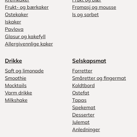
Frukt- og bærkaker
Fromasj og mousse
Ostekaker
Is og sorbet
Iskaker
Pavlova
Glasur og kakefyll
Allergivennlige kaker
Drikke
Selskapsmat
Saft og limonade
Forretter
Smoothie
Småretter og fingermat
Mocktails
Koldtbord
Varm drikke
Ostefat
Milkshake
Tapas
Spekemat
Desserter
Julemat
Anledninger