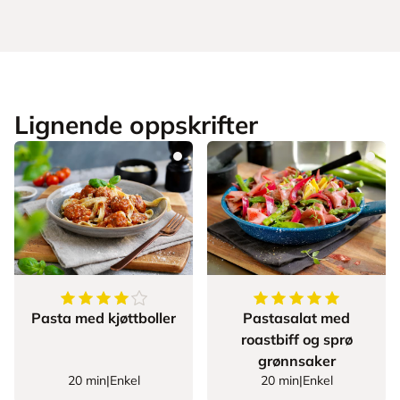
Lignende oppskrifter
4.153846153846154
av
5
stjerner
5
av
5
stjerner
Pasta med kjøttboller
Pastasalat med
roastbiff og sprø
grønnsaker
20 min
|
Enkel
20 min
|
Enkel