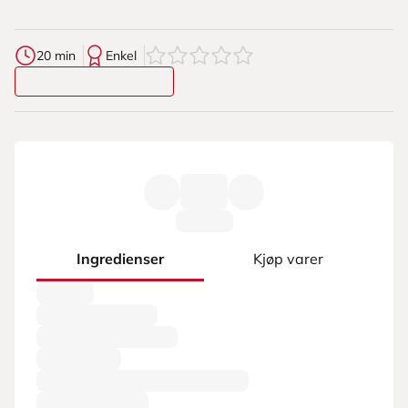
0
av
5
stjerner
20 min
Enkel
Ingredienser
Kjøp varer