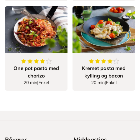
4.35
av
5
stjerner
4.166666666666667
One pot pasta med
Kremet pasta med
chorizo
kylling og bacon
20 min
|
Enkel
20 min
|
Enkel
Råvarer
Middagstips