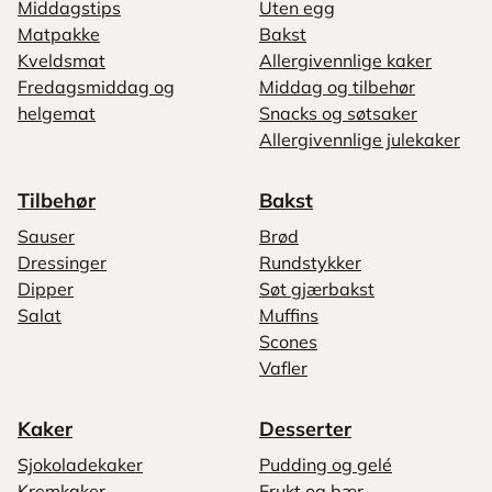
Middagstips
Uten egg
Matpakke
Bakst
Kveldsmat
Allergivennlige kaker
Fredagsmiddag og
Middag og tilbehør
helgemat
Snacks og søtsaker
Allergivennlige julekaker
Tilbehør
Bakst
Sauser
Brød
Dressinger
Rundstykker
Dipper
Søt gjærbakst
Salat
Muffins
Scones
Vafler
Kaker
Desserter
Sjokoladekaker
Pudding og gelé
Kremkaker
Frukt og bær