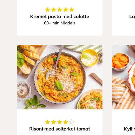
5
av
5
stjerner
Kremet pasta med culotte
La
60+ min
|
Middels
4.375
av
5
stjerner
Risoni med soltørket tomat
Kyll