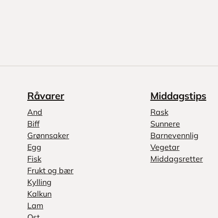
Råvarer
Middagstips
And
Rask
Biff
Sunnere
Grønnsaker
Barnevennlig
Egg
Vegetar
Fisk
Middagsretter
Frukt og bær
Kylling
Kalkun
Lam
Ost