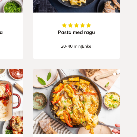
er
5
av
5
stjerner
ia
Pasta med ragu
20-40 min
|
Enkel