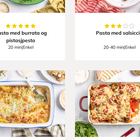
5
av
5
stjerner
3.25
av
5
stjern
sta med burrata og
Pasta med salsicc
pistasjpesto
20 min
|
Enkel
20-40 min
|
Enkel