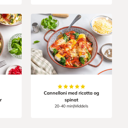
5
av
5
stjerner
Cannelloni med ricotta og
r
spinat
20-40 min
|
Middels