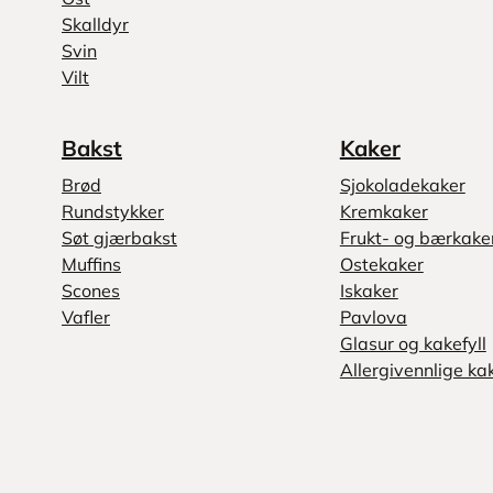
Skalldyr
Svin
Vilt
Bakst
Kaker
Brød
Sjokoladekaker
Rundstykker
Kremkaker
Søt gjærbakst
Frukt- og bærkake
Muffins
Ostekaker
Scones
Iskaker
Vafler
Pavlova
Glasur og kakefyll
Allergivennlige ka