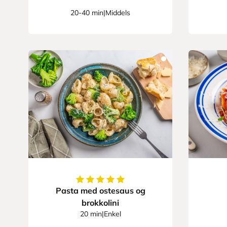
20-40 min
|
Middels
5
av
5
stjerner
Pasta med ostesaus og
brokkolini
20 min
|
Enkel