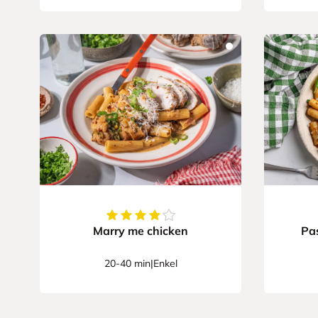
4.5
av
5
stjerner
Marry me chicken
Pa
20-40 min
|
Enkel