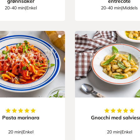
grønnsaker
entrecôte
20-40 min
|
Enkel
20-40 min
|
Middels
5
av
5
stjerner
5
av
5
stjerner
Pasta marinara
Gnocchi med salvie
20 min
|
Enkel
20 min
|
Enkel