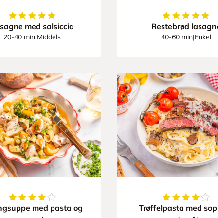
5
av
5
stjerner
5
av
5
stjerner
sagne med salsiccia
Restebrød lasagn
20-40 min
|
Middels
40-60 min
|
Enkel
4.8
av
5
stjerner
4.8
av
5
stjerne
ingsuppe med pasta og
Trøffelpasta med sop