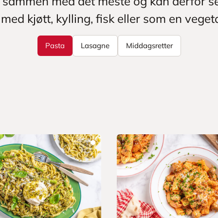
 sammen med det meste og kan derfor s
med kjøtt, kylling, fisk eller som en vegeta
Pasta
Lasagne
Middagsretter