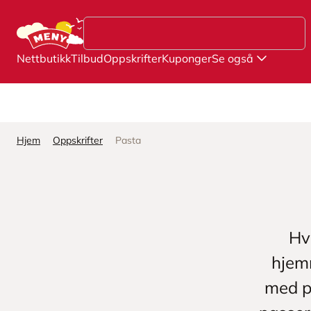
Hopp til hovedinnhold
Nettbutikk
Tilbud
Oppskrifter
Kuponger
Se også
Hjem
Oppskrifter
Pasta
Hv
hjem
med p