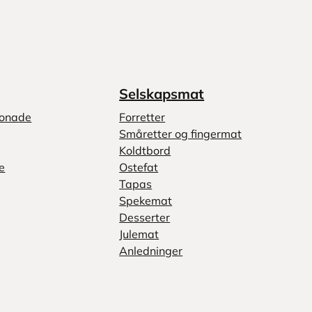
Selskapsmat
monade
Forretter
Småretter og fingermat
Koldtbord
e
Ostefat
Tapas
Spekemat
Desserter
Julemat
Anledninger