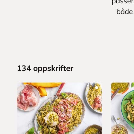
passer
både 
134
oppskrifter