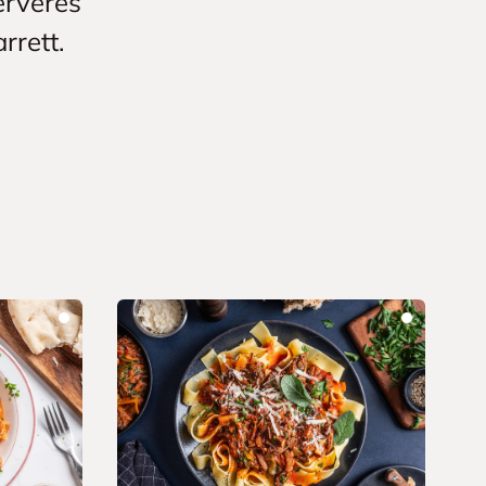
erveres
rrett.