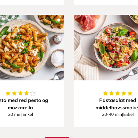
4.75
av
5
stjerner
5
av
5
stjerner
sta med rød pesto og
Pastasalat med
mozzarella
middelhavssmake
20 min
|
Enkel
20-40 min
|
Enkel