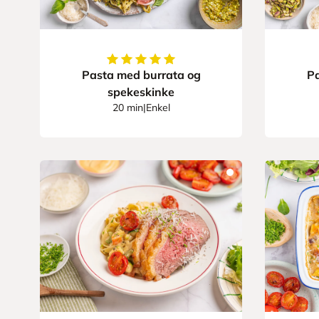
5
av
5
stjerner
Pasta med burrata og
Pa
spekeskinke
20 min
|
Enkel