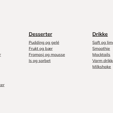
Desserter
Drikke
Pudding og gelé
Saft og li
Frukt og bær
Smoothie
r
Fromasj og mousse
Mocktails
Is og sorbet
Varm drikk
Milkshake
ker