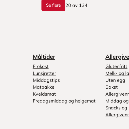
Se flere
20
av
134
Måltider
Allergiv
Frokost
Glutenfritt
Lunsjretter
Melk- og la
Middagstips
Uten egg
Matpakke
Bakst
Kveldsmat
Allergiven
Fredagsmiddag og helgemat
Middag og 
Snacks og 
Allergivenn