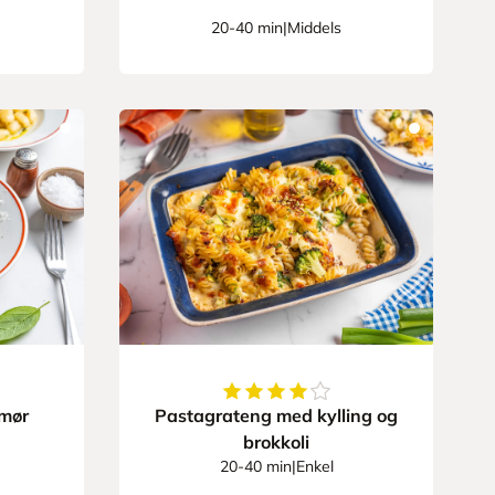
20-40 min
|
Middels
4.166666666666667
av
5
stjern
smør
Pastagrateng med kylling og
brokkoli
20-40 min
|
Enkel