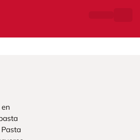
 en
pasta
 Pasta