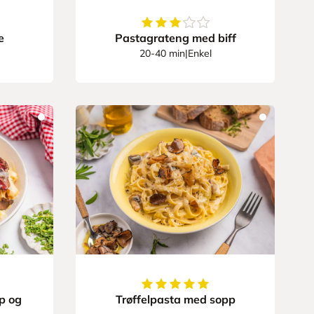
3.625
av
5
stjerner
e
Pastagrateng med biff
20-40 min
|
Enkel
r
5
av
5
stjerner
p og
Trøffelpasta med sopp