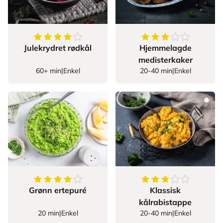
4.647058823529412
av
5
stjerner
3.965517241379310
Julekrydret rødkål
Hjemmelagde
medisterkaker
60+ min
|
Enkel
20-40 min
|
Enkel
4.75
av
5
stjerner
3.925925925925926
Grønn ertepuré
Klassisk
kålrabistappe
20 min
|
Enkel
20-40 min
|
Enkel