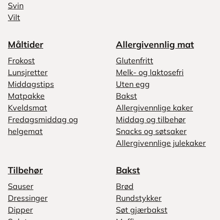
Svin
Vilt
Måltider
Allergivennlig mat
Frokost
Glutenfritt
Lunsjretter
Melk- og laktosefri
Middagstips
Uten egg
Matpakke
Bakst
Kveldsmat
Allergivennlige kaker
Fredagsmiddag og
Middag og tilbehør
helgemat
Snacks og søtsaker
Allergivennlige julekaker
Tilbehør
Bakst
Sauser
Brød
Dressinger
Rundstykker
Dipper
Søt gjærbakst