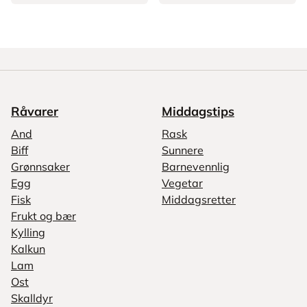
Råvarer
Middagstips
And
Rask
Biff
Sunnere
Grønnsaker
Barnevennlig
Egg
Vegetar
Fisk
Middagsretter
Frukt og bær
Kylling
Kalkun
Lam
Ost
Skalldyr