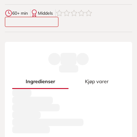
0
av
5
stjerner
60+ min
Middels
Ingredienser
Kjøp varer