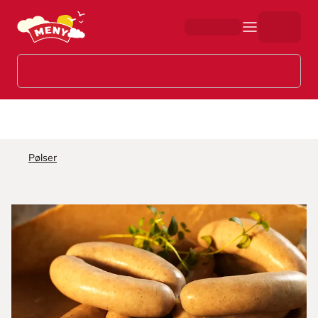
Hopp til hovedinnhold
Pølser