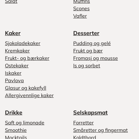
Salat
Muffins
Scones
Vafler
Kaker
Desserter
Sjokoladekaker
Pudding og gelé
Kremkaker
Frukt og bær
Frukt- og bærkaker
Fromasj og mousse
Ostekaker
Is og sorbet
Iskaker
Pavlova
Glasur og kakefyll
Allergivennlige kaker
Drikke
Selskapsmat
Saft og limonade
Forretter
Smoothie
Småretter og fingermat
Mocktails
Koldtbord