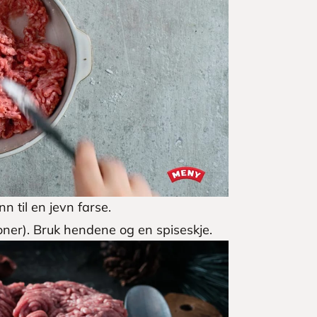
nn til en jevn farse.
soner). Bruk hendene og en spiseskje.