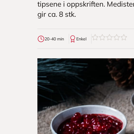
tipsene i oppskriften. Medister
gir ca. 8 stk.
0
av
5
stjerner
20-40 min
Enkel