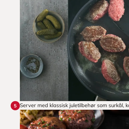
Server med klassisk juletilbehør som surkål, k
5