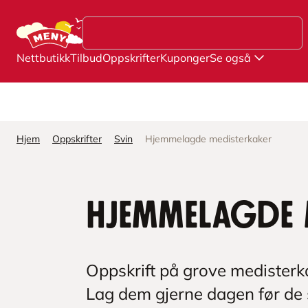
Hopp til hovedinnhold
Nettbutikk
Tilbud
Oppskrifter
Kuponger
Se også
Hjem
Oppskrifter
Svin
Hjemmelagde medisterkaker
Hjemmelagde 
Oppskrift på grove medisterka
Lag dem gjerne dagen før de s