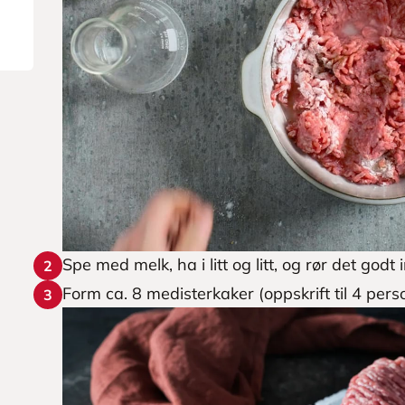
Spe med melk, ha i litt og litt, og rør det godt i
2
Form ca. 8 medisterkaker (oppskrift til 4 per
3