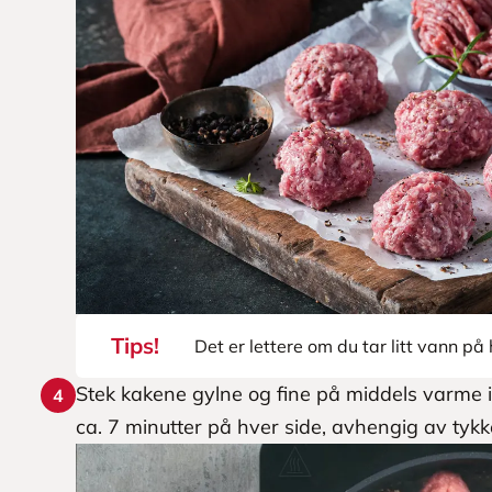
Tips!
Det er lettere om du tar litt vann p
Stek kakene gylne og fine på middels varme i n
4
ca. 7 minutter på hver side, avhengig av tykke