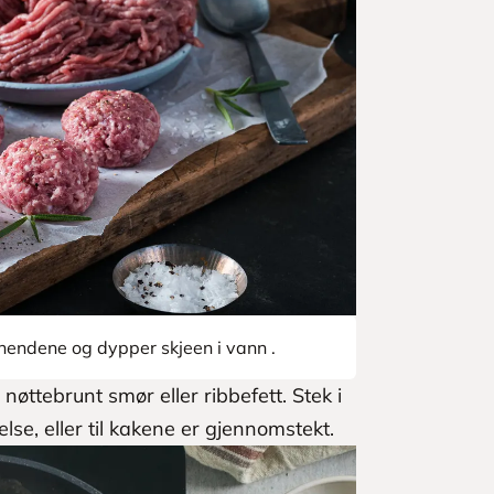
å hendene og dypper skjeen i vann .
øttebrunt smør eller ribbefett. Stek i
lse, eller til kakene er gjennomstekt.