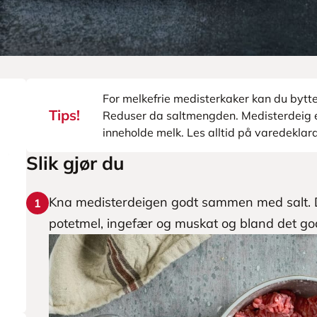
For melkefrie medisterkaker kan du bytt
Tips!
Reduser da saltmengden. Medisterdeig e
inneholde melk. Les alltid på varedeklar
Slik gjør du
Kna medisterdeigen godt sammen med salt. Den
1
potetmel, ingefær og muskat og bland det god