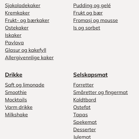
Sjokoladekaker
Pudding og gelé
Kremkaker
Frukt og bær
Frukt- og bærkaker
Fromasj og mousse
Ostekaker
Is og sorbet
Iskaker
Pavlova
Glasur og kakefyll
Allergivennlige kaker
Drikke
Selskapsmat
Saft og limonade
Forretter
Smoothie
Småretter og fingermat
Mocktails
Koldtbord
Varm drikke
Ostefat
Milkshake
Tapas
Spekemat
Desserter
Julemat