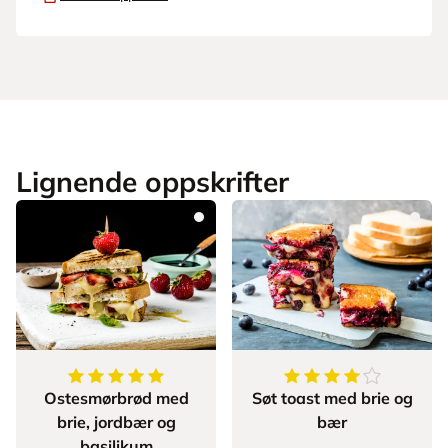
Lignende oppskrifter
5
av
5
stjerner
4.666666666666667
Ostesmørbrød med
Søt toast med brie og
brie, jordbær og
bær
basilikum