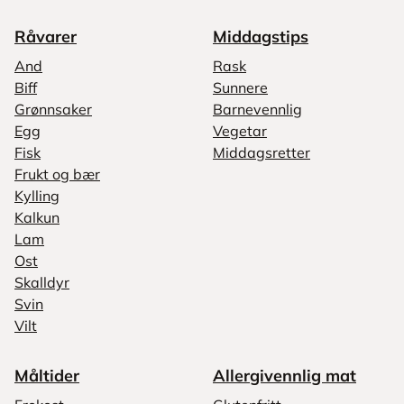
Råvarer
Middagstips
And
Rask
Biff
Sunnere
Grønnsaker
Barnevennlig
Egg
Vegetar
Fisk
Middagsretter
Frukt og bær
Kylling
Kalkun
Lam
Ost
Skalldyr
Svin
Vilt
Måltider
Allergivennlig mat