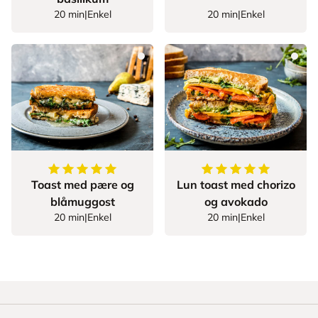
20 min
|
Enkel
20 min
|
Enkel
5
av
5
stjerner
5
av
5
stjerner
Toast med pære og
Lun toast med chorizo
blåmuggost
og avokado
20 min
|
Enkel
20 min
|
Enkel