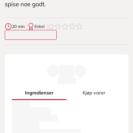
spise noe godt.
0
av
5
stjerner
20 min
Enkel
Ingredienser
Kjøp varer