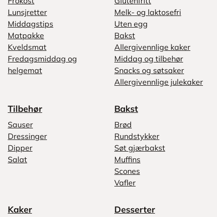
Frokost
Glutenfritt
Lunsjretter
Melk- og laktosefri
Middagstips
Uten egg
Matpakke
Bakst
Kveldsmat
Allergivennlige kaker
Fredagsmiddag og
Middag og tilbehør
helgemat
Snacks og søtsaker
Allergivennlige julekaker
Tilbehør
Bakst
Sauser
Brød
Dressinger
Rundstykker
Dipper
Søt gjærbakst
Salat
Muffins
Scones
Vafler
Kaker
Desserter