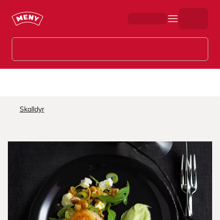
Hopp til hovedinnhold
Skalldyr