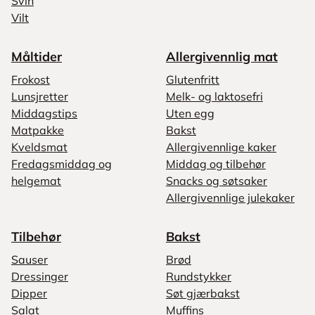
Svin
Vilt
Måltider
Allergivennlig mat
Frokost
Glutenfritt
Lunsjretter
Melk- og laktosefri
Middagstips
Uten egg
Matpakke
Bakst
Kveldsmat
Allergivennlige kaker
Fredagsmiddag og
Middag og tilbehør
helgemat
Snacks og søtsaker
Allergivennlige julekaker
Tilbehør
Bakst
Sauser
Brød
Dressinger
Rundstykker
Dipper
Søt gjærbakst
Salat
Muffins