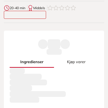
0
av
5
stjerner
20-40 min
Middels
Ingredienser
Kjøp varer