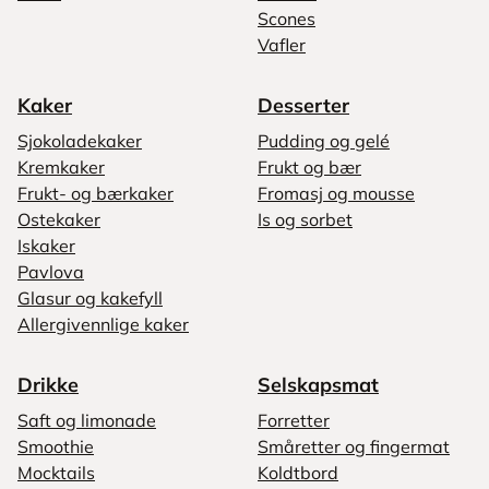
Scones
Vafler
Kaker
Desserter
Sjokoladekaker
Pudding og gelé
Kremkaker
Frukt og bær
Frukt- og bærkaker
Fromasj og mousse
Ostekaker
Is og sorbet
Iskaker
Pavlova
Glasur og kakefyll
Allergivennlige kaker
Drikke
Selskapsmat
Saft og limonade
Forretter
Smoothie
Småretter og fingermat
Mocktails
Koldtbord