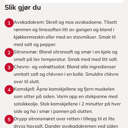
Slik gjør du
Avokadokrem: Skrell og mos avokadoene. Tilsett
1
rømmen og limesaften litt av gangen og bland i
kjøkkenmaskin eller med en stavmikser. Smak til
med salt og pepper.
Sitronsmør: Bland sitronsaft og smør i en kjele og
2
smelt på lav temperatur. Smak med med litt salt.
Chevre- og valnøttsalat: Bland alle ingredienser
3
unntatt salt og chèvren i en bolle. Smuldre chèvre
over til slutt.
Kamskjell: Åpne kamskjellene og fjern muskelen
4
som sitter på siden. Varm opp en stekpanne med
solsikkeolje. Stek kamskjellene i 2 minutter på hver
side og ha i smør i pannen på slutten.
Drypp sitronsmøret over retten i tillegg til et lite
5
dryss havsalt. Dander avokadokremen ved siden