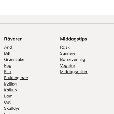
Råvarer
Middagstips
And
Rask
Biff
Sunnere
Grønnsaker
Barnevennlig
Egg
Vegetar
Fisk
Middagsretter
Frukt og bær
Kylling
Kalkun
Lam
Ost
Skalldyr