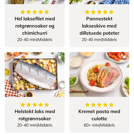
5
av
5
stjerner
5
av
5
stjerner
Hel laksefilet med
Pannestekt
rotgrønnsaker og
lakseskive med
chimichurri
dillstuede poteter
20-40 min
|
Middels
20-40 min
|
Middels
5
av
5
stjerner
5
av
5
stjerner
Helstekt laks med
Kremet pasta med
rotgrønnsaker
culotte
20-40 min
|
Middels
60+ min
|
Middels