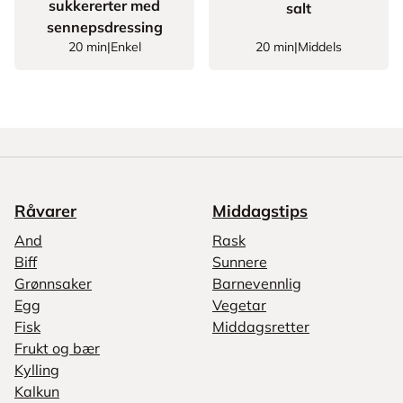
sukkererter med
salt
sennepsdressing
20 min
|
Enkel
20 min
|
Middels
Råvarer
Middagstips
And
Rask
Biff
Sunnere
Grønnsaker
Barnevennlig
Egg
Vegetar
Fisk
Middagsretter
Frukt og bær
Kylling
Kalkun