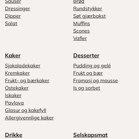
Sauser
Brød
Dressinger
Rundstykker
Dipper
Søt gjærbakst
Salat
Muffins
Scones
Vafler
Kaker
Desserter
Sjokoladekaker
Pudding og gelé
Kremkaker
Frukt og bær
Frukt- og bærkaker
Fromasj og mousse
Ostekaker
Is og sorbet
Iskaker
Pavlova
Glasur og kakefyll
Allergivennlige kaker
Drikke
Selskapsmat