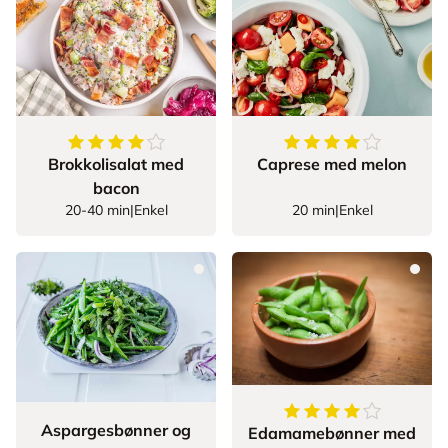
4.361702127659575
av
5
stjerner
4
av
5
stjerner
Brokkolisalat med
Caprese med melon
bacon
20-40 min
|
Enkel
20 min
|
Enkel
4.714285714285714
Aspargesbønner og
Edamamebønner med