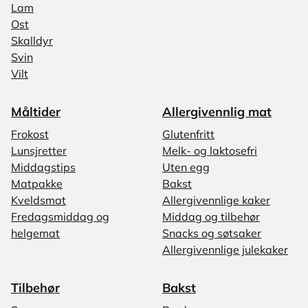
Lam
Ost
Skalldyr
Svin
Vilt
Måltider
Allergivennlig mat
Frokost
Glutenfritt
Lunsjretter
Melk- og laktosefri
Middagstips
Uten egg
Matpakke
Bakst
Kveldsmat
Allergivennlige kaker
Fredagsmiddag og
Middag og tilbehør
helgemat
Snacks og søtsaker
Allergivennlige julekaker
Tilbehør
Bakst