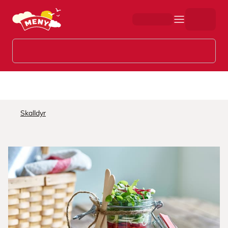
Hopp til hovedinnhold
Skalldyr