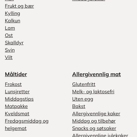
Frukt og bær
Kylling
Kalkun
Lam
Ost
Skalldyr
Svin
Vilt
Måltider
Allergivennlig mat
Frokost
Glutenfritt
Lunsjretter
Melk- og laktosefri
Middagstips
Uten egg
Matpakke
Bakst
Kveldsmat
Allergivennlige kaker
Fredagsmiddag og
Middag og tilbehør
helgemat
Snacks og søtsaker
Allergivennlige julekaker