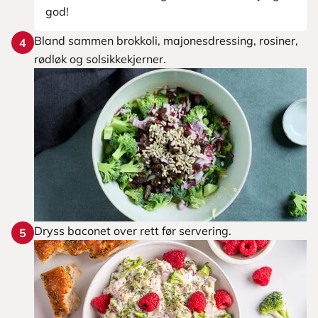
god!
Bland sammen brokkoli, majonesdressing, rosiner,
4
rødløk og solsikkekjerner.
Dryss baconet over rett før servering.
5