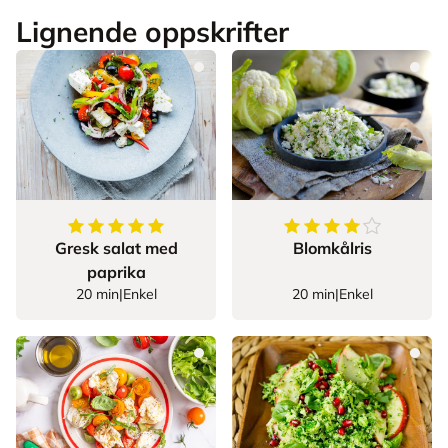
Lignende oppskrifter
5
av
5
stjerner
4
av
5
stjerner
Gresk salat med
Blomkålris
paprika
20 min
|
Enkel
20 min
|
Enkel