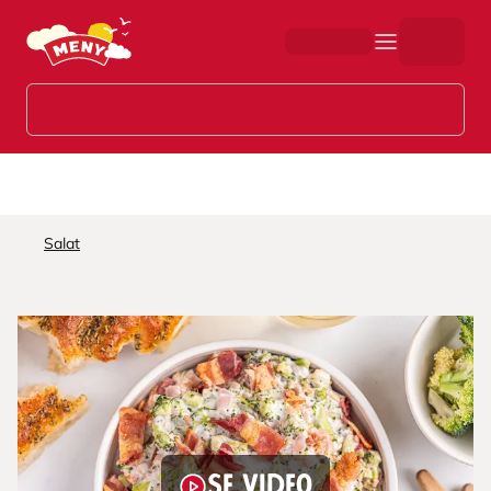
Hopp til hovedinnhold
Salat
Se video