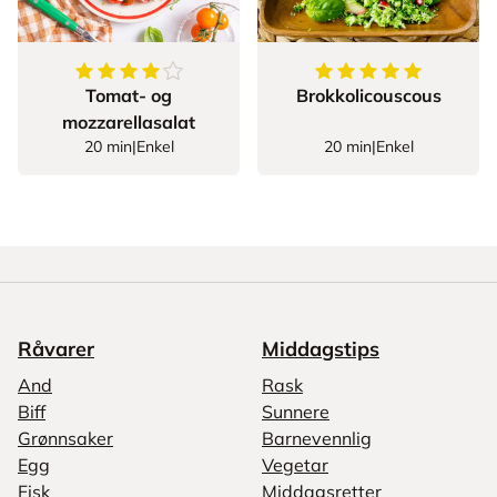
4.666666666666667
av
5
stjerner
5
av
5
stjerner
Tomat- og
Brokkolicouscous
mozzarellasalat
20 min
|
Enkel
20 min
|
Enkel
Råvarer
Middagstips
And
Rask
Biff
Sunnere
Grønnsaker
Barnevennlig
Egg
Vegetar
Fisk
Middagsretter