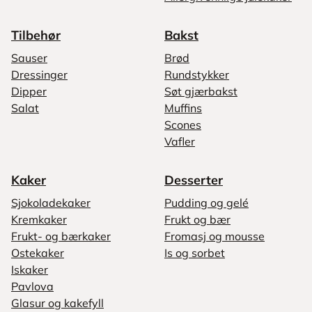
Tilbehør
Bakst
Sauser
Brød
Dressinger
Rundstykker
Dipper
Søt gjærbakst
Salat
Muffins
Scones
Vafler
Kaker
Desserter
Sjokoladekaker
Pudding og gelé
Kremkaker
Frukt og bær
Frukt- og bærkaker
Fromasj og mousse
Ostekaker
Is og sorbet
Iskaker
Pavlova
Glasur og kakefyll