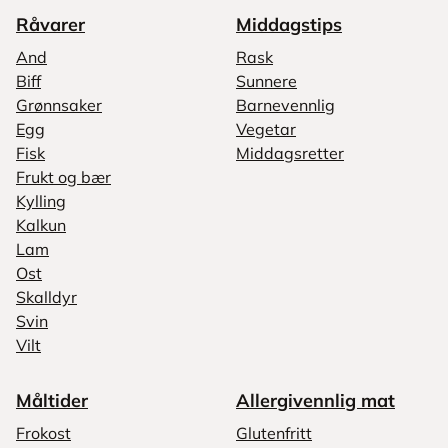
Råvarer
Middagstips
And
Rask
Biff
Sunnere
Grønnsaker
Barnevennlig
Egg
Vegetar
Fisk
Middagsretter
Frukt og bær
Kylling
Kalkun
Lam
Ost
Skalldyr
Svin
Vilt
Måltider
Allergivennlig mat
Frokost
Glutenfritt