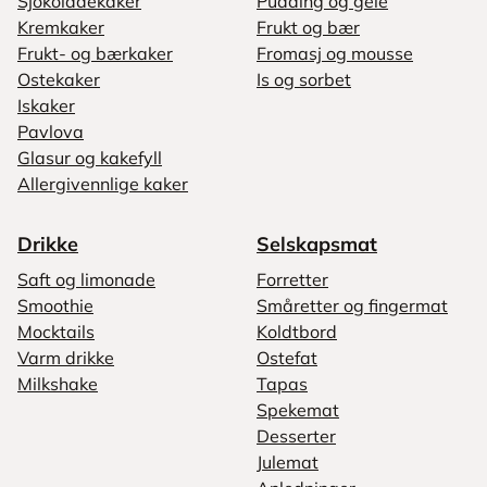
Sjokoladekaker
Pudding og gelé
Kremkaker
Frukt og bær
Frukt- og bærkaker
Fromasj og mousse
Ostekaker
Is og sorbet
Iskaker
Pavlova
Glasur og kakefyll
Allergivennlige kaker
Drikke
Selskapsmat
Saft og limonade
Forretter
Smoothie
Småretter og fingermat
Mocktails
Koldtbord
Varm drikke
Ostefat
Milkshake
Tapas
Spekemat
Desserter
Julemat