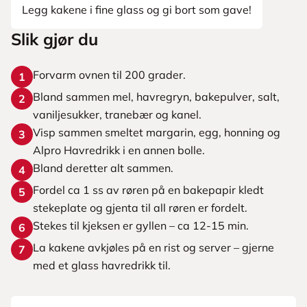
Legg kakene i fine glass og gi bort som gave!
Slik gjør du
Forvarm ovnen til 200 grader.
1
Bland sammen mel, havregryn, bakepulver, salt,
2
vaniljesukker, tranebær og kanel.
Visp sammen smeltet margarin, egg, honning og
3
Alpro Havredrikk i en annen bolle.
Bland deretter alt sammen.
4
Fordel ca 1 ss av røren på en bakepapir kledt
5
stekeplate og gjenta til all røren er fordelt.
Stekes til kjeksen er gyllen – ca 12-15 min.
6
La kakene avkjøles på en rist og server – gjerne
7
med et glass havredrikk til.