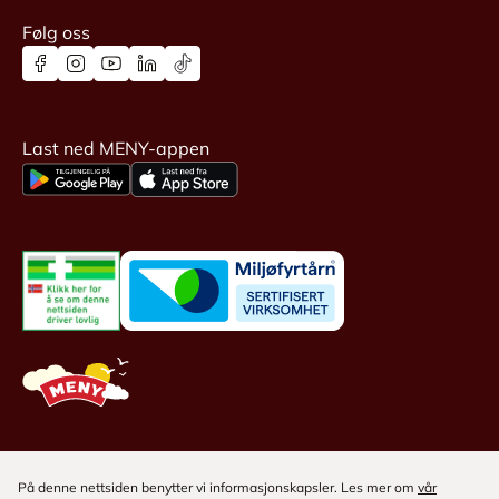
Følg oss
Last ned MENY-appen
På denne nettsiden benytter vi informasjonskapsler. Les mer om
vår