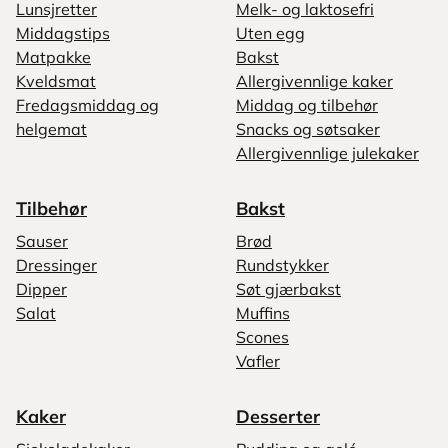
Lunsjretter
Melk- og laktosefri
Middagstips
Uten egg
Matpakke
Bakst
Kveldsmat
Allergivennlige kaker
Fredagsmiddag og
Middag og tilbehør
helgemat
Snacks og søtsaker
Allergivennlige julekaker
Tilbehør
Bakst
Sauser
Brød
Dressinger
Rundstykker
Dipper
Søt gjærbakst
Salat
Muffins
Scones
Vafler
Kaker
Desserter