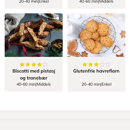
20-40 min
|
Enkel
40-60 min
|
Middels
4.285714285714286
av
5
stjerner
3.347826086956522
Biscotti med pistasj
Glutenfrie havreflarn
og tranebær
40-60 min
|
Middels
20-40 min
|
Enkel