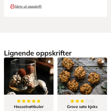
Skriv ut oppskrift
Lignende oppskrifter
5
av
5
stjerner
3.2
av
5
stjerner
Hasselnøttkuler
Grove søte kjeks