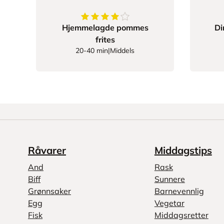
4
av
5
stjerner
Hjemmelagde pommes
Di
frites
20-40 min
|
Middels
Råvarer
Middagstips
And
Rask
Biff
Sunnere
Grønnsaker
Barnevennlig
Egg
Vegetar
Fisk
Middagsretter