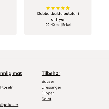
5
av
5
stjerner
Dobbeltbakte poteter i
airfryer
20-40 min
|
Enkel
ennlig mat
Tilbehør
Sauser
ktosefri
Dressinger
Dipper
Salat
nlige kaker