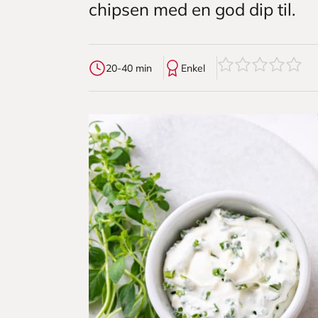
chipsen med en god dip til.
0
av
5
stjerner
20-40 min
Enkel