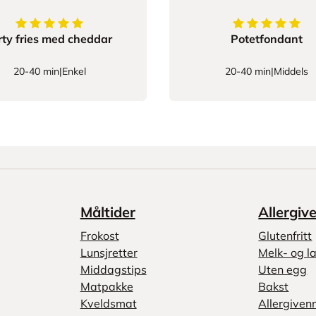
5
av
5
stjerner
5
av
5
stjerner
rty fries med cheddar
Potetfondant
20-40 min
|
Enkel
20-40 min
|
Middels
Måltider
Allergiv
Frokost
Glutenfritt
Lunsjretter
Melk- og la
Middagstips
Uten egg
Matpakke
Bakst
Kveldsmat
Allergiven