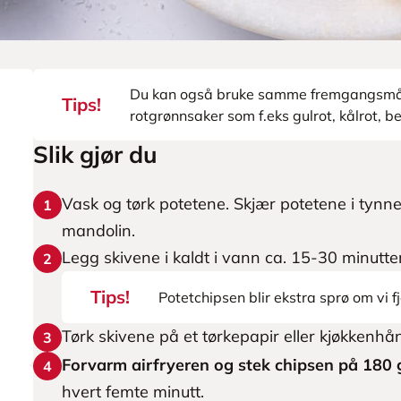
Du kan også bruke samme fremgangsmåte
Tips!
rotgrønnsaker som f.eks gulrot, kålrot, be
Slik gjør du
Vask og tørk potetene. Skjær potetene i tynne
1
mandolin.
Legg skivene i kaldt i vann ca. 15-30 minutter
2
Tips!
Potetchipsen blir ekstra sprø om vi fj
Tørk skivene på et tørkepapir eller kjøkkenhåndk
3
Forvarm airfryeren og stek chipsen på 180 g
4
hvert femte minutt.