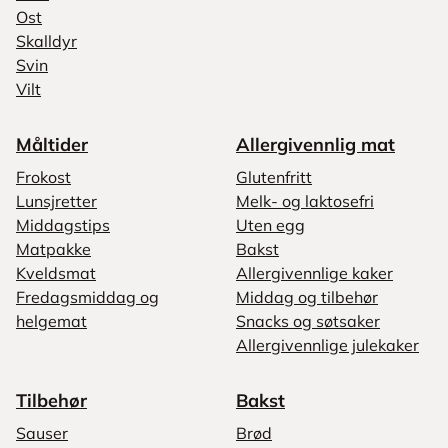
Ost
Skalldyr
Svin
Vilt
Måltider
Allergivennlig mat
Frokost
Glutenfritt
Lunsjretter
Melk- og laktosefri
Middagstips
Uten egg
Matpakke
Bakst
Kveldsmat
Allergivennlige kaker
Fredagsmiddag og
Middag og tilbehør
helgemat
Snacks og søtsaker
Allergivennlige julekaker
Tilbehør
Bakst
Sauser
Brød