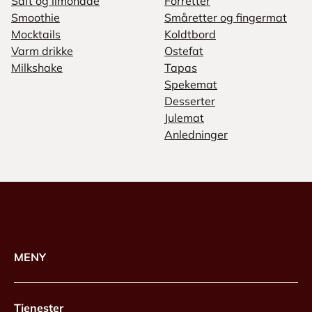
Saft og limonade
Forretter
Smoothie
Småretter og fingermat
Mocktails
Koldtbord
Varm drikke
Ostefat
Milkshake
Tapas
Spekemat
Desserter
Julemat
Anledninger
MENY
Tjenester