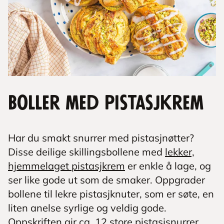
Boller med pistasjkrem
Har du smakt snurrer med pistasjnøtter?
Disse deilige skillingsbollene med
lekker,
hjemmelaget pistasjkrem
er enkle å lage, og
ser like gode ut som de smaker. Oppgrader
bollene til lekre pistasjknuter, som er søte, en
liten anelse syrlige og veldig gode.
Oppskriften gir ca. 12 store pistasjsnurrer.