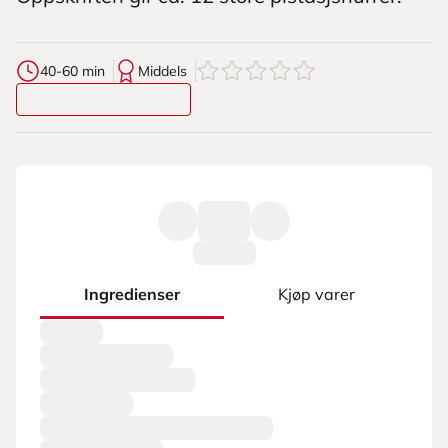
0
av
5
stjerner
40-60 min
Middels
Ingredienser
Kjøp varer