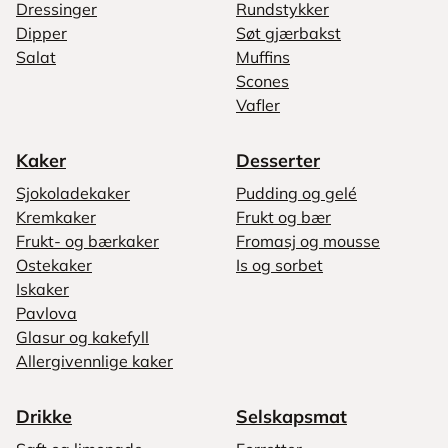
Dressinger
Rundstykker
Dipper
Søt gjærbakst
Salat
Muffins
Scones
Vafler
Kaker
Desserter
Sjokoladekaker
Pudding og gelé
Kremkaker
Frukt og bær
Frukt- og bærkaker
Fromasj og mousse
Ostekaker
Is og sorbet
Iskaker
Pavlova
Glasur og kakefyll
Allergivennlige kaker
Drikke
Selskapsmat