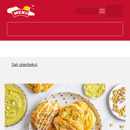
Hopp til hovedinnhold
Søt gjærbakst