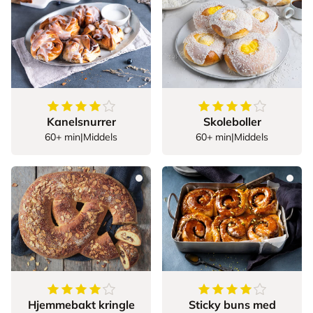
4.183673469387755
av
5
stjerner
4.04
av
5
stjerner
Kanelsnurrer
Skoleboller
60+ min
|
Middels
60+ min
|
Middels
4.5
av
5
stjerner
4.35
av
5
stjerner
Hjemmebakt kringle
Sticky buns med