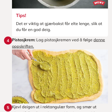
Tips!
Det er viktig at gjærbakst får elte lenge, slik at
du får en god deig.
Pistasjkrem:
Lag pistasjkremen ved å følge
denne
4
oppskriften.
Kjevl deigen ut i rektangulær form, og smør ut
5