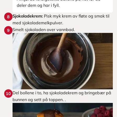
deler dem og har i fyll.
Sjokoladekrem:
Pisk myk krem av fløte og smak til
8
med sjokolademelkpulver.
Smelt sjokoladen over vannbad.
9
Del bollene i to, ha sjokoladekrem og bringebær på
10
bunnen og sett på toppen. .