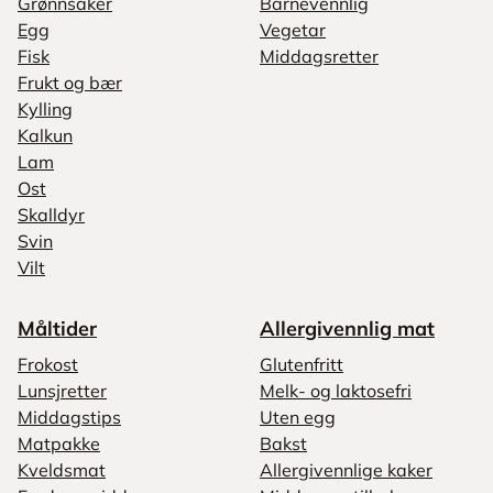
Grønnsaker
Barnevennlig
Egg
Vegetar
Fisk
Middagsretter
Frukt og bær
Kylling
Kalkun
Lam
Ost
Skalldyr
Svin
Vilt
Måltider
Allergivennlig mat
Frokost
Glutenfritt
Lunsjretter
Melk- og laktosefri
Middagstips
Uten egg
Matpakke
Bakst
Kveldsmat
Allergivennlige kaker