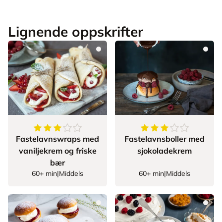
Lignende oppskrifter
3.8
av
5
stjerner
3.875
av
5
stjerner
Fastelavnswraps med
Fastelavnsboller med
vaniljekrem og friske
sjokoladekrem
bær
60+ min
|
Middels
60+ min
|
Middels