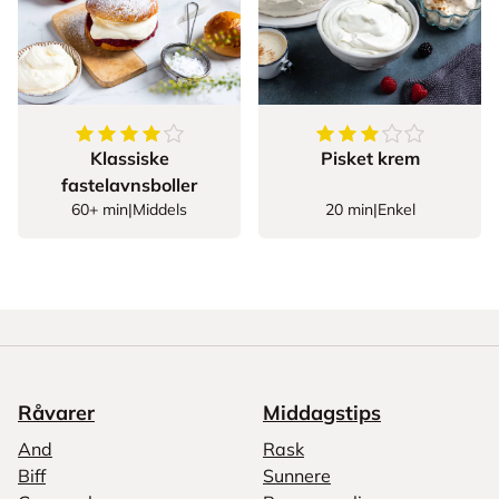
4.275862068965517
av
5
stjerner
3.346938775510204
Klassiske
Pisket krem
fastelavnsboller
60+ min
|
Middels
20 min
|
Enkel
Råvarer
Middagstips
And
Rask
Biff
Sunnere