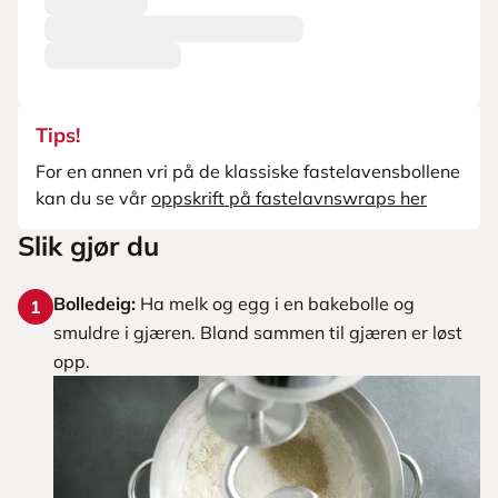
Tips!
For en annen vri på de klassiske fastelavensbollene
kan du se vår
oppskrift på fastelavnswraps her
Slik gjør du
Bolledeig:
Ha melk og egg i en bakebolle og
1
smuldre i gjæren. Bland sammen til gjæren er løst
opp.