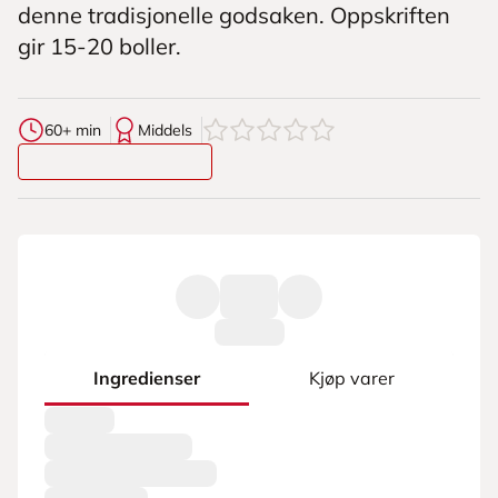
denne tradisjonelle godsaken. Oppskriften
gir 15-20 boller.
0
av
5
stjerner
60+ min
Middels
Ingredienser
Kjøp varer