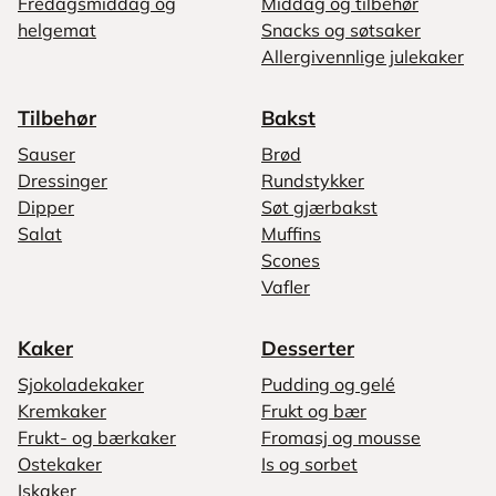
Fredagsmiddag og
Middag og tilbehør
helgemat
Snacks og søtsaker
Allergivennlige julekaker
Tilbehør
Bakst
Sauser
Brød
Dressinger
Rundstykker
Dipper
Søt gjærbakst
Salat
Muffins
Scones
Vafler
Kaker
Desserter
Sjokoladekaker
Pudding og gelé
Kremkaker
Frukt og bær
Frukt- og bærkaker
Fromasj og mousse
Ostekaker
Is og sorbet
Iskaker