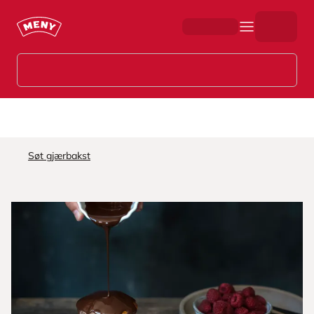
Hopp til hovedinnhold
Søt gjærbakst