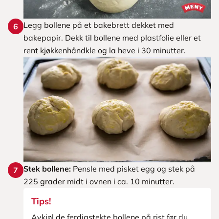
Legg bollene på et bakebrett dekket med
6
bakepapir. Dekk til bollene med plastfolie eller et
rent kjøkkenhåndkle og la heve i 30 minutter.
Stek bollene:
Pensle med pisket egg og stek på
7
225 grader midt i ovnen i ca. 10 minutter.
Tips!
Avkjøl de ferdigstekte bollene på rist før du