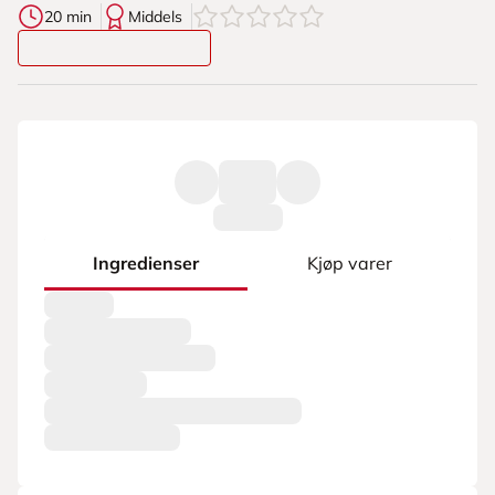
0
av
5
stjerner
20 min
Middels
Ingredienser
Kjøp varer