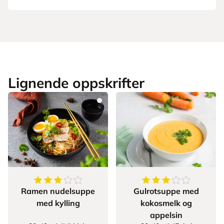
Lignende oppskrifter
3.9069767441860463
av
5
stjerner
3.25
av
5
stjerner
Ramen nudelsuppe
Gulrotsuppe med
med kylling
kokosmelk og
appelsin