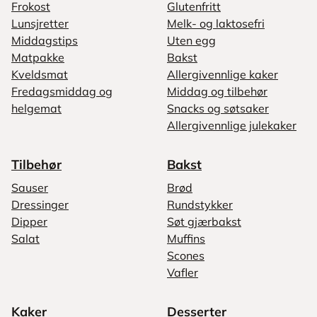
Frokost
Glutenfritt
Lunsjretter
Melk- og laktosefri
Middagstips
Uten egg
Matpakke
Bakst
Kveldsmat
Allergivennlige kaker
Fredagsmiddag og
Middag og tilbehør
helgemat
Snacks og søtsaker
Allergivennlige julekaker
Tilbehør
Bakst
Sauser
Brød
Dressinger
Rundstykker
Dipper
Søt gjærbakst
Salat
Muffins
Scones
Vafler
Kaker
Desserter