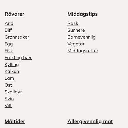
Råvarer
Middagstips
And
Rask
Biff
Sunnere
Grønnsaker
Barnevennlig
Egg
Vegetar
Fisk
Middagsretter
Frukt og bær
Kylling
Kalkun
Lam
Ost
Skalldyr
Svin
Vilt
Måltider
Allergivennlig mat