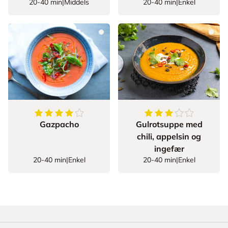
20-40 min
|
Middels
20-40 min
|
Enkel
4.5
av
5
stjerner
3.843137254901961
Gazpacho
Gulrotsuppe med
chili, appelsin og
ingefær
20-40 min
|
Enkel
20-40 min
|
Enkel