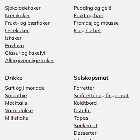
Sjokoladekaker
Pudding og gelé
Kremkaker
Frukt og bær
Frukt- og bærkaker
Fromasj og mousse
Ostekaker
Is og sorbet
Iskaker
Pavlova
Glasur og kakefyll
Allergivennlige kaker
Drikke
Selskapsmat
Saft og limonade
Forretter
Smoothie
Småretter og fingermat
Mocktails
Koldtbord
Varm drikke
Ostefat
Milkshake
Tapas
Spekemat
Desserter