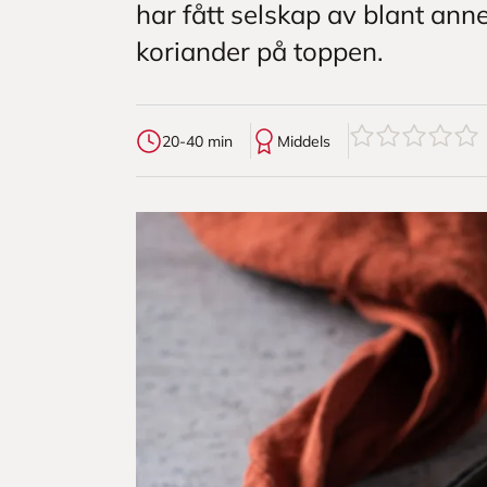
har fått selskap av blant anne
koriander på toppen.
0
av
5
stjerner
20-40 min
Middels