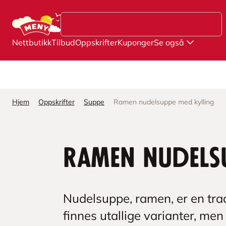
Hopp til hovedinnhold
Nettbutikk
Tilbud
Oppskrifter
Kuponger
Se også
Hjem
Oppskrifter
Suppe
Ramen nudelsuppe med kylling
Ramen nudels
Nudelsuppe, ramen, er en trad
finnes utallige varianter, men