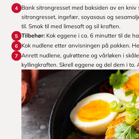
Bank sitrongresset med baksiden av en kniv s
4
sitrongresset, ingefær, soyasaus og sesamolje 
til. Smak til med limesaft og sil kraften.
Tilbehør:
Kok eggene i ca. 6 minutter til de h
5
Kok nudlene etter anvisningen på pakken. Hel
6
Anrett nudlene, gulrøttene og vårløken i skåle
7
kyllingkraften. Skrell eggene og del dem i to. A