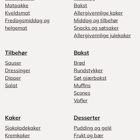
Matpakke
Bakst
Kveldsmat
Allergivennlige kaker
Fredagsmiddag og
Middag og tilbehør
helgemat
Snacks og søtsaker
Allergivennlige julekaker
Tilbehør
Bakst
Sauser
Brød
Dressinger
Rundstykker
Dipper
Søt gjærbakst
Salat
Muffins
Scones
Vafler
Kaker
Desserter
Sjokoladekaker
Pudding og gelé
Kremkaker
Frukt og bær