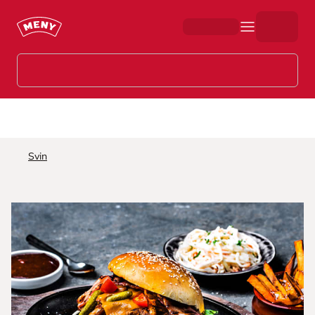
Hopp til hovedinnhold
Svin