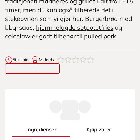
tradisjonelt marineres og grilles i alt fra 5-15
timer, men du kan også tilberede det i
stekeovnen som vi gjør her. Burgerbrød med
bbq-saus,
hjemmelagde søtpotetfries
og
coleslaw er godt tilbehør til pulled pork.
0
av
5
stjerner
60+ min
Middels
Ingredienser
Kjøp varer