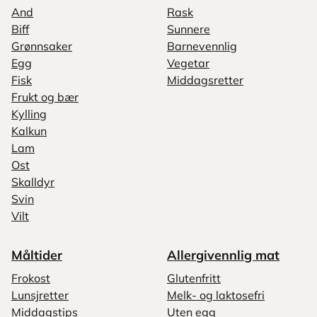
And
Rask
Biff
Sunnere
Grønnsaker
Barnevennlig
Egg
Vegetar
Fisk
Middagsretter
Frukt og bær
Kylling
Kalkun
Lam
Ost
Skalldyr
Svin
Vilt
Måltider
Allergivennlig mat
Frokost
Glutenfritt
Lunsjretter
Melk- og laktosefri
Middagstips
Uten egg