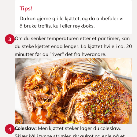
Tips!
Du kan gjerne grille kjøttet, og da anbefaler vi
å bruke treflis, kull eller røykboks.
Om du senker temperaturen etter et par timer, kan
3
du steke kjøttet enda lenger. La kjøttet hvile i ca. 20
minutter før du ”river” det fra hverandre.
Coleslaw:
Men kjøttet steker lager du coleslaw.
4
Skjær kål i tynne strimler, riv gulrot og eple på et