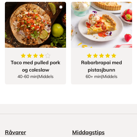
4
av
5
stjerner
5
av
5
stjerner
Taco med pulled pork
Rabarbrapai med
og coleslaw
pistasjbunn
40-60 min
|
Middels
60+ min
|
Middels
Råvarer
Middagstips