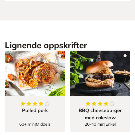
Lignende oppskrifter
4
av
5
stjerner
4.615384615384615
Pulled pork
BBQ cheeseburger
med coleslaw
60+ min
|
Middels
20-40 min
|
Enkel