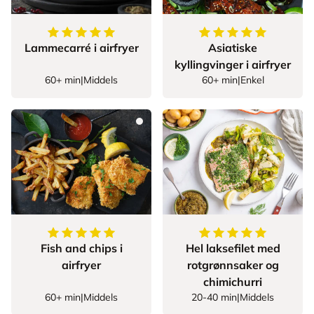
5
av
5
stjerner
5
av
5
stjerner
Lammecarré i airfryer
Asiatiske
kyllingvinger i airfryer
60+ min
|
Middels
60+ min
|
Enkel
5
av
5
stjerner
5
av
5
stjerner
Fish and chips i
Hel laksefilet med
airfryer
rotgrønnsaker og
chimichurri
60+ min
|
Middels
20-40 min
|
Middels