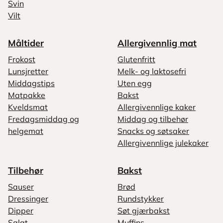
Svin
Vilt
Måltider
Allergivennlig mat
Frokost
Glutenfritt
Lunsjretter
Melk- og laktosefri
Middagstips
Uten egg
Matpakke
Bakst
Kveldsmat
Allergivennlige kaker
Fredagsmiddag og
Middag og tilbehør
helgemat
Snacks og søtsaker
Allergivennlige julekaker
Tilbehør
Bakst
Sauser
Brød
Dressinger
Rundstykker
Dipper
Søt gjærbakst
Salat
Muffins