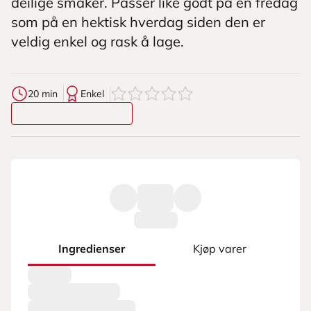
deilige smaker. Passer like godt på en fredag
som på en hektisk hverdag siden den er
veldig enkel og rask å lage.
0
av
5
stjerner
20 min
Enkel
Ingredienser
Kjøp varer