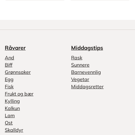
Råvarer
Middagstips
And
Rask
Biff
Sunnere
Grønnsaker
Barnevennlig
Egg
Vegetar
Fisk
Middagsretter
Frukt og bær
Kylling
Kalkun
Lam
Ost
Skalldyr