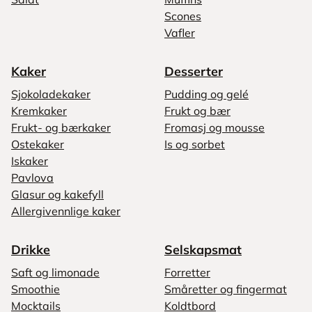
Scones
Vafler
Kaker
Desserter
Sjokoladekaker
Pudding og gelé
Kremkaker
Frukt og bær
Frukt- og bærkaker
Fromasj og mousse
Ostekaker
Is og sorbet
Iskaker
Pavlova
Glasur og kakefyll
Allergivennlige kaker
Drikke
Selskapsmat
Saft og limonade
Forretter
Smoothie
Småretter og fingermat
Mocktails
Koldtbord