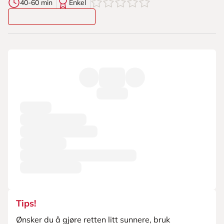
0
av
5
stjerner
40-60 min
Enkel
Ingredienser
Tips!
Ønsker du å gjøre retten litt sunnere, bruk