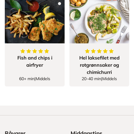
5
av
5
stjerner
5
av
5
stjerner
Fish and chips i
Hel laksefilet med
airfryer
rotgrønnsaker og
chimichurri
60+ min
|
Middels
20-40 min
|
Middels
Råvarer
Middagstips