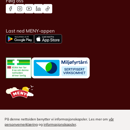
Følg oss
Last ned MENY-appen
På denne nettsiden benytter vi informasjonskapsler. Les mer om
vår
personvernerklæring
og
informasjonskapsler
.