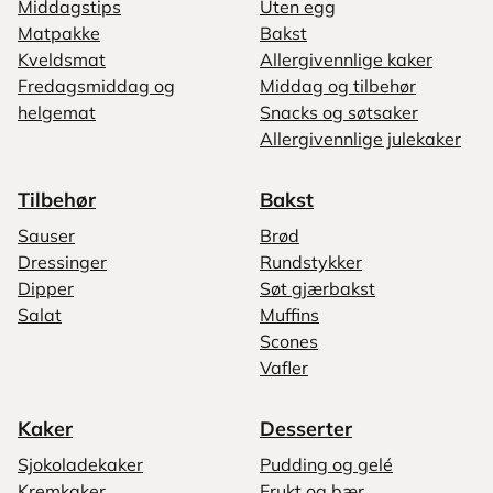
Middagstips
Uten egg
Matpakke
Bakst
Kveldsmat
Allergivennlige kaker
Fredagsmiddag og
Middag og tilbehør
helgemat
Snacks og søtsaker
Allergivennlige julekaker
Tilbehør
Bakst
Sauser
Brød
Dressinger
Rundstykker
Dipper
Søt gjærbakst
Salat
Muffins
Scones
Vafler
Kaker
Desserter
Sjokoladekaker
Pudding og gelé
Kremkaker
Frukt og bær