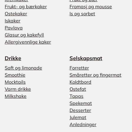
Frukt- og bærkaker
Fromasj og mousse
Ostekaker
Is og sorbet
Iskaker
Pavlova
Glasur og kakefyll
Allergivennlige kaker
Drikke
Selskapsmat
Saft og limonade
Forretter
Smoothie
Småretter og fingermat
Mocktails
Koldtbord
Varm drikke
Ostefat
Milkshake
Tapas
Spekemat
Desserter
Julemat
Anledninger