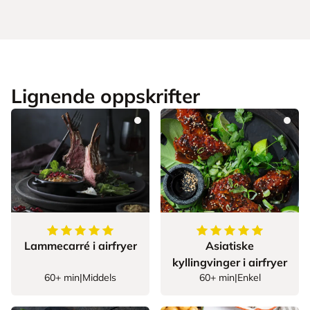
Lignende oppskrifter
5
av
5
stjerner
5
av
5
stjerner
Lammecarré i airfryer
Asiatiske
kyllingvinger i airfryer
60+ min
|
Middels
60+ min
|
Enkel