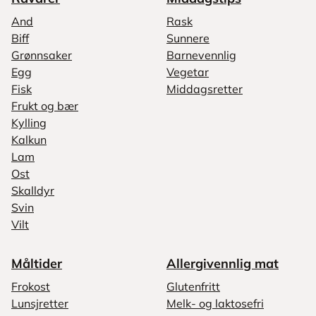
And
Rask
Biff
Sunnere
Grønnsaker
Barnevennlig
Egg
Vegetar
Fisk
Middagsretter
Frukt og bær
Kylling
Kalkun
Lam
Ost
Skalldyr
Svin
Vilt
Måltider
Allergivennlig mat
Frokost
Glutenfritt
Lunsjretter
Melk- og laktosefri