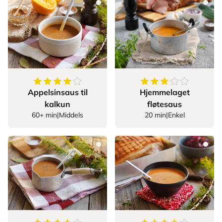
4.6875
av
5
stjerner
3.612903225806451
Appelsinsaus til
Hjemmelaget
kalkun
fløtesaus
60+ min
|
Middels
20 min
|
Enkel