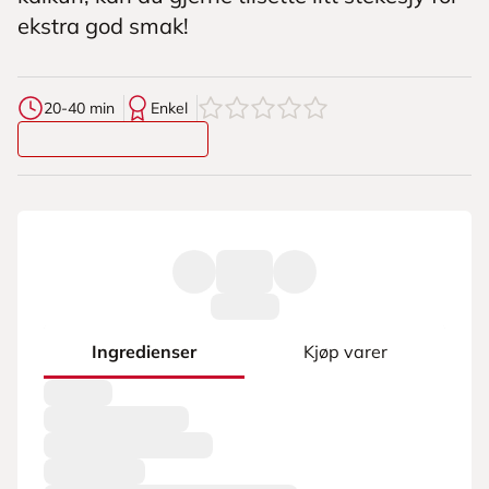
ekstra god smak!
0
av
5
stjerner
20-40 min
Enkel
Ingredienser
Kjøp varer