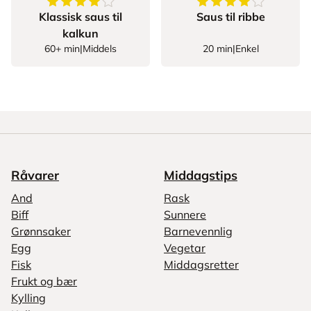
4.2272727272727275
av
5
stjerner
4.285714285714286
Klassisk saus til
Saus til ribbe
kalkun
60+ min
|
Middels
20 min
|
Enkel
Råvarer
Middagstips
And
Rask
Biff
Sunnere
Grønnsaker
Barnevennlig
Egg
Vegetar
Fisk
Middagsretter
Frukt og bær
Kylling