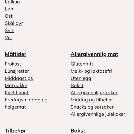
Kalkun
Lam
Ost
Skalldyr
Svin
Vilt
Måltider
Allergivennlig mat
Frokost
Glutenfritt
Lunsjretter
Melk- og laktosefri
Middagstips
Uten egg
Matpakke
Bakst
Kveldsmat
Allergivennlige kaker
Fredagsmiddag og
Middag og tilbehør
helgemat
Snacks og søtsaker
Allergivennlige julekaker
Tilbehør
Bakst