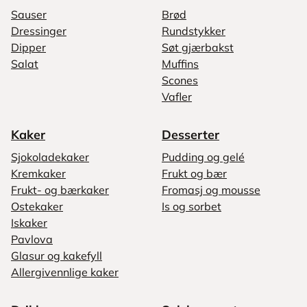
Sauser
Brød
Dressinger
Rundstykker
Dipper
Søt gjærbakst
Salat
Muffins
Scones
Vafler
Kaker
Desserter
Sjokoladekaker
Pudding og gelé
Kremkaker
Frukt og bær
Frukt- og bærkaker
Fromasj og mousse
Ostekaker
Is og sorbet
Iskaker
Pavlova
Glasur og kakefyll
Allergivennlige kaker