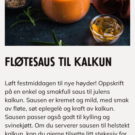
Fløtesaus til kalkun
Løft festmiddagen til nye høyder! Oppskrift
på en enkel og smakfull saus til julens
kalkun. Sausen er kremet og mild, med smak
av fløte, søt eplegelè og kraft av kalkun.
Sausen passer også godt til kylling og
svinekjøtt. Om du serverer sausen til helstekt
kalkun, kan du gjerne tilsette litt stekesjy for