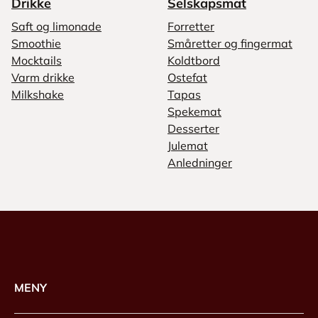
Drikke
Selskapsmat
Saft og limonade
Forretter
Smoothie
Småretter og fingermat
Mocktails
Koldtbord
Varm drikke
Ostefat
Milkshake
Tapas
Spekemat
Desserter
Julemat
Anledninger
MENY