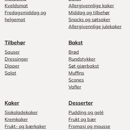
Kveldsmat
Allergivennlige kaker
Fredagsmiddag og
Middag og tilbehør
helgemat
Snacks og søtsaker
Allergivennlige julekaker
Tilbehør
Bakst
Sauser
Brød
Dressinger
Rundstykker
Dipper
Søt gjærbakst
Salat
Muffins
Scones
Vafler
Kaker
Desserter
Sjokoladekaker
Pudding og gelé
Kremkaker
Frukt og bær
Frukt- og bærkaker
Fromasj og mousse