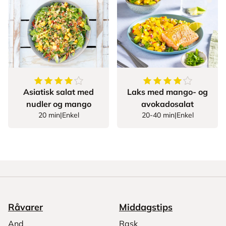
4.416666666666667
av
5
stjerner
4.826086956521739
Asiatisk salat med
Laks med mango- og
nudler og mango
avokadosalat
20 min
|
Enkel
20-40 min
|
Enkel
Råvarer
Middagstips
And
Rask