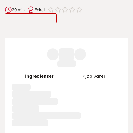
0
av
5
stjerner
20 min
Enkel
Ingredienser
Kjøp varer