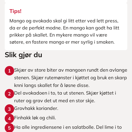
Tips!
Mango og avokado skal gi litt etter ved lett press,
da er de perfekt modne. En mango kan godt ha litt
prikker på skallet. En mykere mango vil være
søtere, en fastere mango er mer syrlig i smaken.
Slik gjør du
Skjær av store biter av mangoen rundt den avlange
1
stenen. Skjær rutemønster i kjøttet og bruk en skarp
knni langs skallet for å løsne disse.
Del avokadoen i to, ta ut stenen. Skjær kjøttet i
2
ruter og grav det ut med en stor skje.
Grovhakk koriander.
3
Finhakk løk og chili.
4
Ha alle ingrediensene i en salatbolle. Del lime i to
5