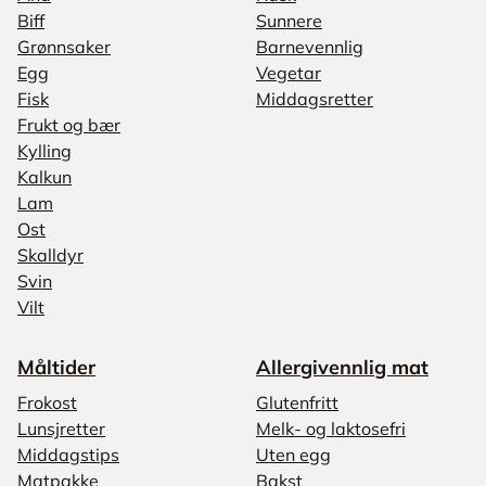
Biff
Sunnere
Grønnsaker
Barnevennlig
Egg
Vegetar
Fisk
Middagsretter
Frukt og bær
Kylling
Kalkun
Lam
Ost
Skalldyr
Svin
Vilt
Måltider
Allergivennlig mat
Frokost
Glutenfritt
Lunsjretter
Melk- og laktosefri
Middagstips
Uten egg
Matpakke
Bakst