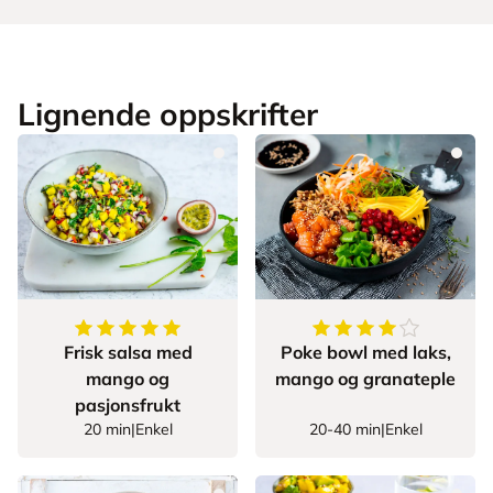
Lignende oppskrifter
5
av
5
stjerner
4.78125
av
5
stjerner
Frisk salsa med
Poke bowl med laks,
mango og
mango og granateple
pasjonsfrukt
20 min
|
Enkel
20-40 min
|
Enkel