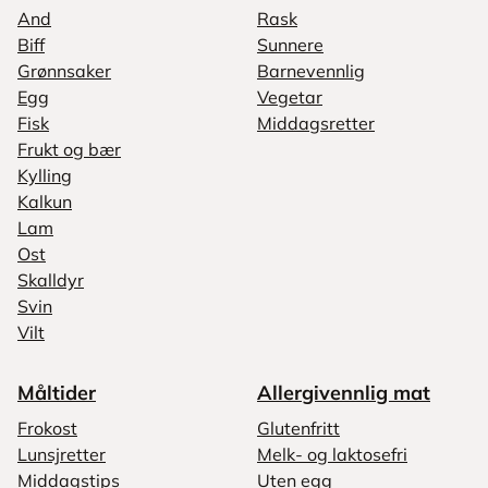
And
Rask
Biff
Sunnere
Grønnsaker
Barnevennlig
Egg
Vegetar
Fisk
Middagsretter
Frukt og bær
Kylling
Kalkun
Lam
Ost
Skalldyr
Svin
Vilt
Måltider
Allergivennlig mat
Frokost
Glutenfritt
Lunsjretter
Melk- og laktosefri
Middagstips
Uten egg