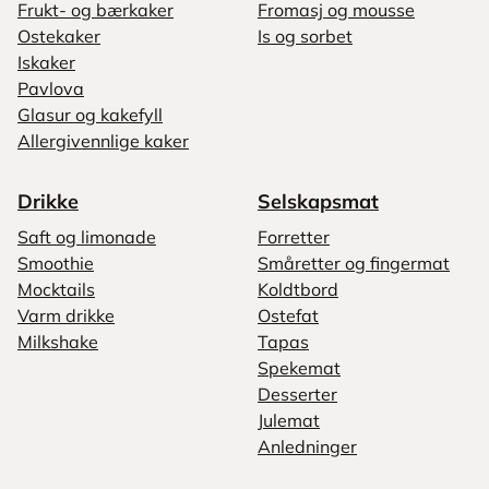
Frukt- og bærkaker
Fromasj og mousse
Ostekaker
Is og sorbet
Iskaker
Pavlova
Glasur og kakefyll
Allergivennlige kaker
Drikke
Selskapsmat
Saft og limonade
Forretter
Smoothie
Småretter og fingermat
Mocktails
Koldtbord
Varm drikke
Ostefat
Milkshake
Tapas
Spekemat
Desserter
Julemat
Anledninger