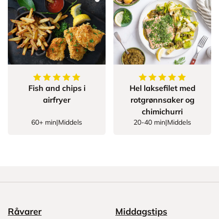
5
av
5
stjerner
5
av
5
stjerner
Fish and chips i
Hel laksefilet med
airfryer
rotgrønnsaker og
chimichurri
60+ min
|
Middels
20-40 min
|
Middels
Råvarer
Middagstips