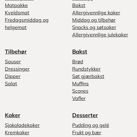
Matpakke
Bakst
Kveldsmat
Allergivennlige kaker
Fredagsmiddag og
Middag og tilbehør
helgemat
Snacks og søtsaker
Allergivennlige julekaker
Tilbehør
Bakst
Sauser
Brød
Dressinger
Rundstykker
Dipper
Søt gjærbakst
Salat
Muffins
Scones
Vafler
Kaker
Desserter
Sjokoladekaker
Pudding og gelé
Kremkaker
Frukt og bær