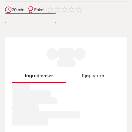
0
av
5
stjerner
20 min
Enkel
Ingredienser
Kjøp varer