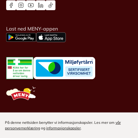
Last ned MENY-appen
På denne nettsiden benytter vi informasjonskapsler. Les mer om
vår
personvernerklæring
og
informasjonskapsler
.