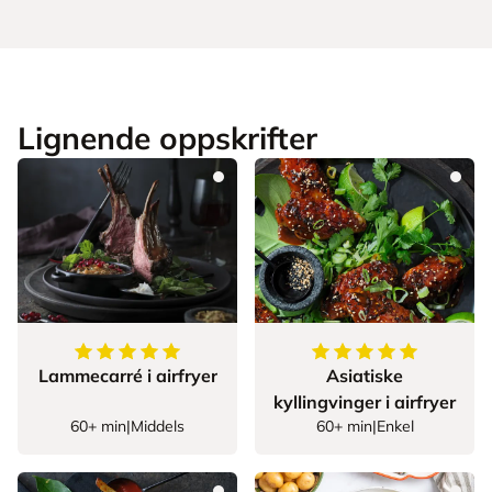
Lignende oppskrifter
5
av
5
stjerner
5
av
5
stjerner
Lammecarré i airfryer
Asiatiske
kyllingvinger i airfryer
60+ min
|
Middels
60+ min
|
Enkel