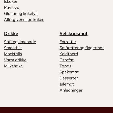
Iskaker
Pavlova
Glasur og kakefyll
Allergivennlige kaker
Drikke
Selskapsmat
Saft og limonade
Forretter
Smoothie
Småretter og fingermat
Mocktails
Koldtbord
Varm drikke
Ostefat
Milkshake
Tapas
Spekemat
Desserter
Julemat
Anledninger