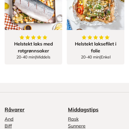
5
av
5
stjerner
5
av
5
stjerner
Helstekt laks med
Helstekt laksefilet i
rotgrønnsaker
folie
20-40 min
|
Middels
20-40 min
|
Enkel
Råvarer
Middagstips
And
Rask
Biff
Sunnere