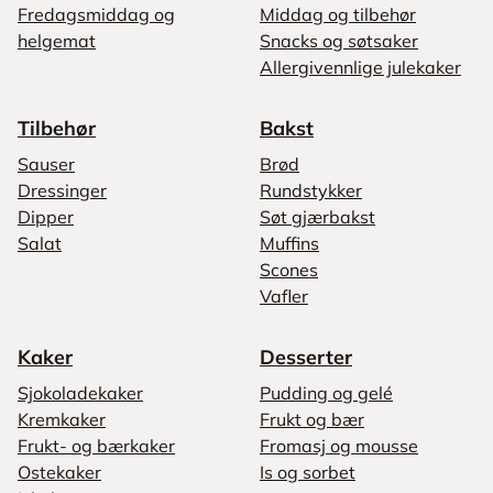
Fredagsmiddag og
Middag og tilbehør
helgemat
Snacks og søtsaker
Allergivennlige julekaker
Tilbehør
Bakst
Sauser
Brød
Dressinger
Rundstykker
Dipper
Søt gjærbakst
Salat
Muffins
Scones
Vafler
Kaker
Desserter
Sjokoladekaker
Pudding og gelé
Kremkaker
Frukt og bær
Frukt- og bærkaker
Fromasj og mousse
Ostekaker
Is og sorbet