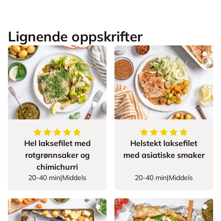
Lignende oppskrifter
5
av
5
stjerner
5
av
5
stjerner
Hel laksefilet med
Helstekt laksefilet
rotgrønnsaker og
med asiatiske smaker
chimichurri
20-40 min
|
Middels
20-40 min
|
Middels