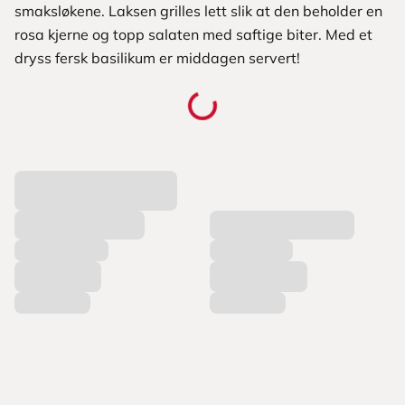
smaksløkene. Laksen grilles lett slik at den beholder en
rosa kjerne og topp salaten med saftige biter. Med et
dryss fersk basilikum er middagen servert!
L
a
s
t
e
r
p
r
o
d
u
k