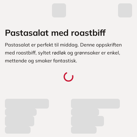
Pastasalat med roastbiff
Pastasalat er perfekt til middag. Denne oppskriften
med roastbiff, syltet rødløk og grønnsaker er enkel,
mettende og smaker fantastisk.
L
a
s
t
e
r
p