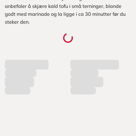
anbefaler å skjære kald tofu i små terninger, blande
godt med marinade og la ligge i ca 30 minutter før du
steker den.
L
a
s
t
e
r
p
r
o
d
u
k