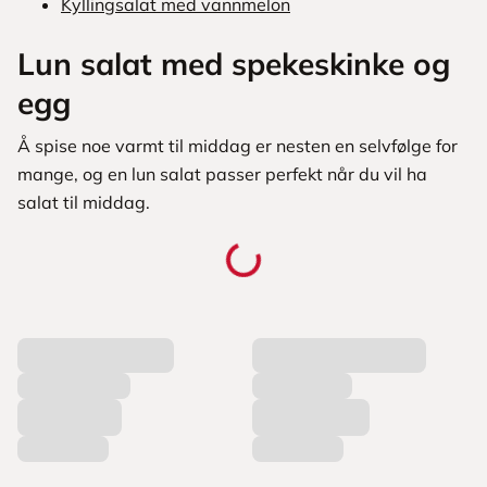
Kyllingsalat med vannmelon
Lun salat med spekeskinke og
egg
Å spise noe varmt til middag er nesten en selvfølge for
mange, og en lun salat passer perfekt når du vil ha
salat til middag.
L
a
s
t
e
r
p