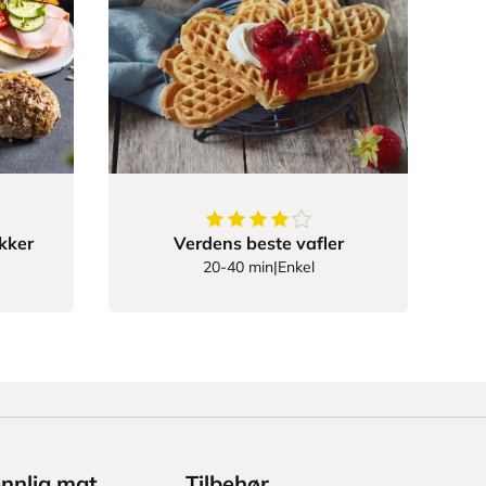
10843
av
5
stjerner
4.142857142857143
av
5
stjerne
ykker
Verdens beste vafler
20-40 min
|
Enkel
ennlig mat
Tilbehør