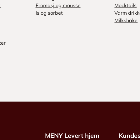
r
Fromasj og mousse
Mocktails
Is og sorbet
Varm drikk
Milkshake
ker
MENY Levert hjem
Kundes