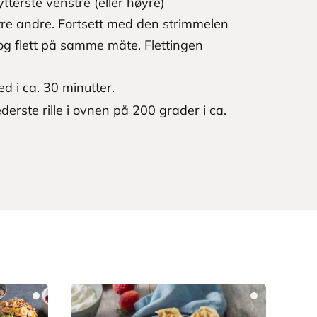
terste venstre (eller høyre)
tre andre. Fortsett med den strimmelen
, og flett på samme måte. Flettingen
d i ca. 30 minutter.
rste rille i ovnen på 200 grader i ca.