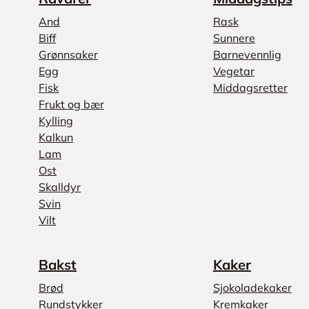
And
Rask
Biff
Sunnere
Grønnsaker
Barnevennlig
Egg
Vegetar
Fisk
Middagsretter
Frukt og bær
Kylling
Kalkun
Lam
Ost
Skalldyr
Svin
Vilt
Bakst
Kaker
Brød
Sjokoladekaker
Rundstykker
Kremkaker