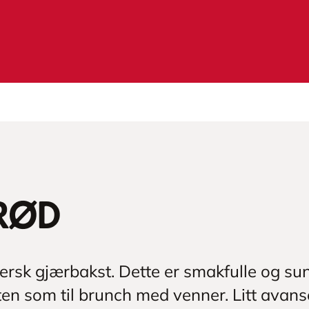
brød
fersk gjærbakst. Dette er smakfulle og sun
ten som til brunch med venner. Litt avans