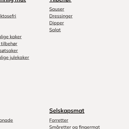
Sauser
ktosefri
Dressinger
Dipper
Salat
nlige kaker
tilbehør
søtsaker
lige julekaker
Selskapsmat
monade
Forretter
Småretter og fingermat