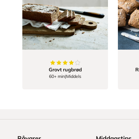
4
av
5
stjerner
Grovt rugbrød
R
60+ min
|
Middels
Råvarer
Middagstips