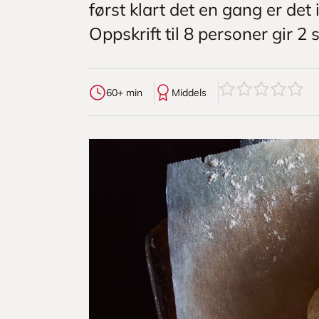
først klart det en gang er det
Oppskrift til 8 personer gir 2 s
0
av
5
stjerner
60+ min
Middels