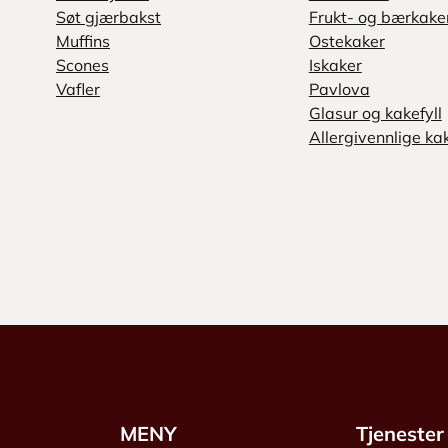
Søt gjærbakst
Frukt- og bærkake
Muffins
Ostekaker
Scones
Iskaker
Vafler
Pavlova
Glasur og kakefyll
Allergivennlige ka
MENY
Tjenester