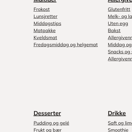
Frokost
Glutenfritt
Lunsjretter
Melk- og la
Middagstips
Uten egg
Matpakke
Bakst
Kveldsmat
Allergiven
Fredagsmiddag og helgemat
Middag og 
Snacks og 
Allergivenn
Desserter
Drikke
Pudding og gelé
Saft og li
Frukt og bær
Smoothie