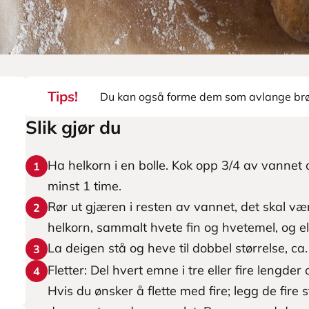
Tips!
Du kan også forme dem som avlange brø
Slik gjør du
Ha helkorn i en bolle. Kok opp 3/4 av vannet o
1
minst 1 time.
Rør ut gjæren i resten av vannet, det skal vær
2
helkorn, sammalt hvete fin og hvetemel, og elt 
La deigen stå og heve til dobbel størrelse, ca.
3
Fletter: Del hvert emne i tre eller fire lengder
4
Hvis du ønsker å flette med fire; legg de fir