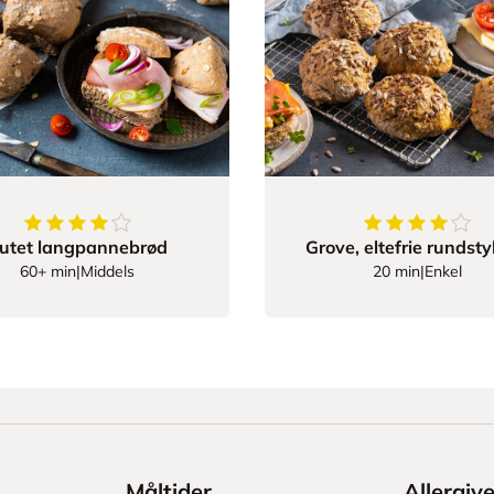
4
av
5
stjerner
4.1204819277
utet langpannebrød
Grove, eltefrie rundst
60+ min
|
Middels
20 min
|
Enkel
Måltider
Allergiv