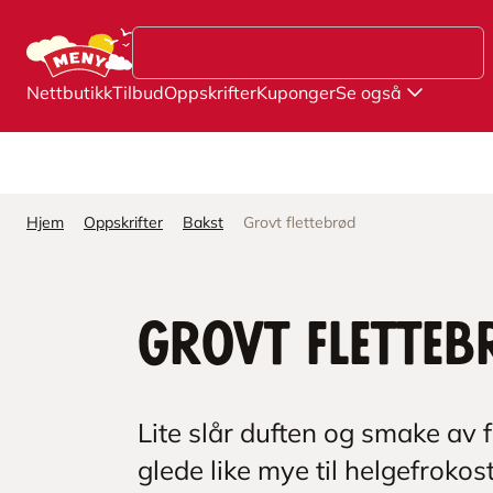
Hopp til hovedinnhold
Nettbutikk
Tilbud
Oppskrifter
Kuponger
Se også
Hjem
Oppskrifter
Bakst
Grovt flettebrød
Grovt flette
Lite slår duften og smake av 
glede like mye til helgefrokos