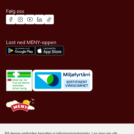
Følg oss
Last ned MENY-appen
På denne nettsiden benytter vi informasjonskapsler. Les mer om
vår