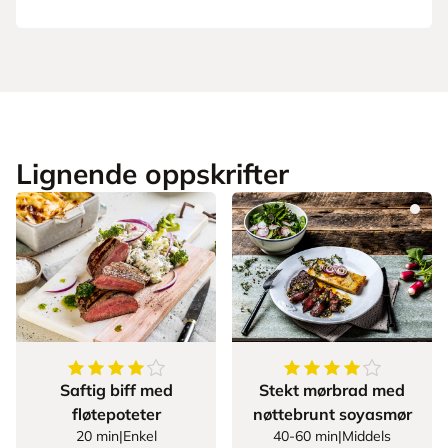
Lignende oppskrifter
4.5
av
5
stjerner
4
av
5
stjerner
Saftig biff med
Stekt mørbrad med
fløtepoteter
nøttebrunt soyasmør
20 min
|
Enkel
40-60 min
|
Middels