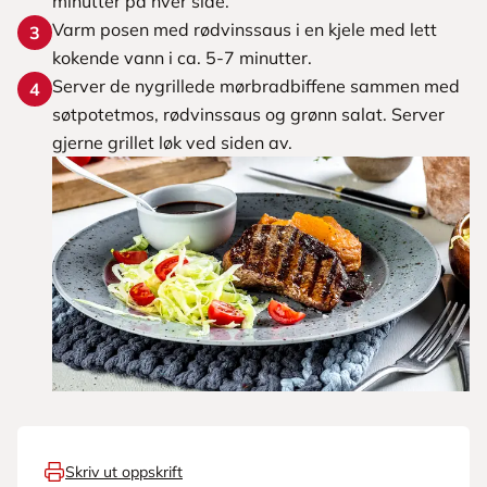
minutter på hver side.
Varm posen med rødvinssaus i en kjele med lett
3
kokende vann i ca. 5-7 minutter.
Server de nygrillede mørbradbiffene sammen med
4
søtpotetmos, rødvinssaus og grønn salat. Server
gjerne grillet løk ved siden av.
Skriv ut oppskrift