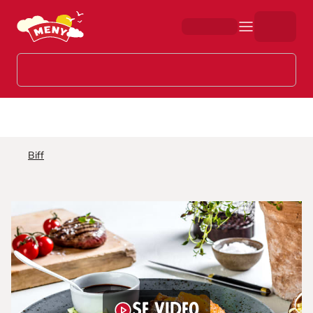
Hopp til hovedinnhold
Biff
Se video