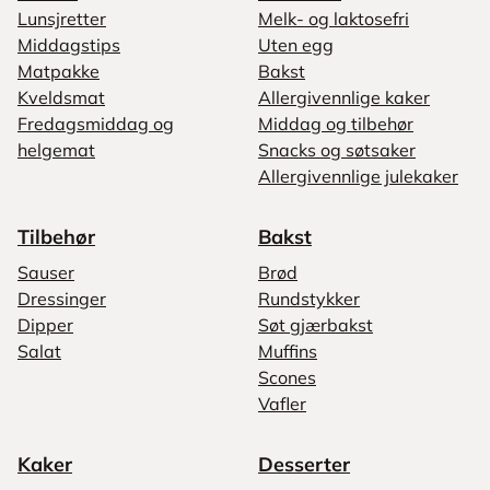
Lunsjretter
Melk- og laktosefri
Middagstips
Uten egg
Matpakke
Bakst
Kveldsmat
Allergivennlige kaker
Fredagsmiddag og
Middag og tilbehør
helgemat
Snacks og søtsaker
Allergivennlige julekaker
Tilbehør
Bakst
Sauser
Brød
Dressinger
Rundstykker
Dipper
Søt gjærbakst
Salat
Muffins
Scones
Vafler
Kaker
Desserter