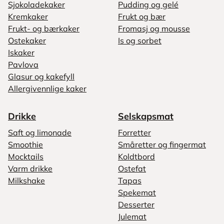
Sjokoladekaker
Pudding og gelé
Kremkaker
Frukt og bær
Frukt- og bærkaker
Fromasj og mousse
Ostekaker
Is og sorbet
Iskaker
Pavlova
Glasur og kakefyll
Allergivennlige kaker
Drikke
Selskapsmat
Saft og limonade
Forretter
Smoothie
Småretter og fingermat
Mocktails
Koldtbord
Varm drikke
Ostefat
Milkshake
Tapas
Spekemat
Desserter
Julemat