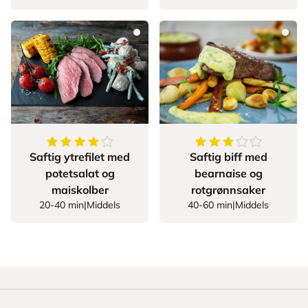
4.666666666666667
av
5
stjerner
3.428571428571428
Saftig ytrefilet med
Saftig biff med
potetsalat og
bearnaise og
maiskolber
rotgrønnsaker
20-40 min
|
Middels
40-60 min
|
Middels