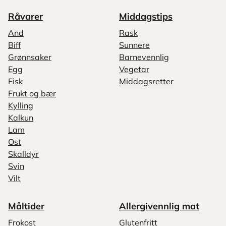
Råvarer
Middagstips
And
Rask
Biff
Sunnere
Grønnsaker
Barnevennlig
Egg
Vegetar
Fisk
Middagsretter
Frukt og bær
Kylling
Kalkun
Lam
Ost
Skalldyr
Svin
Vilt
Måltider
Allergivennlig mat
Frokost
Glutenfritt