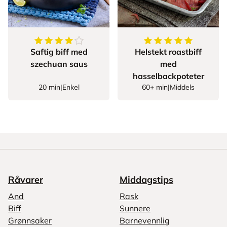
4.2
av
5
stjerner
5
av
5
stjerner
Saftig biff med
Helstekt roastbiff
szechuan saus
med
hasselbackpoteter
20 min
|
Enkel
60+ min
|
Middels
Råvarer
Middagstips
And
Rask
Biff
Sunnere
Grønnsaker
Barnevennlig