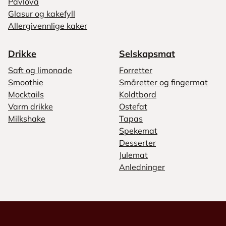
Pavlova
Glasur og kakefyll
Allergivennlige kaker
Drikke
Selskapsmat
Saft og limonade
Forretter
Smoothie
Småretter og fingermat
Mocktails
Koldtbord
Varm drikke
Ostefat
Milkshake
Tapas
Spekemat
Desserter
Julemat
Anledninger