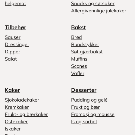
helgemat
Snacks og søtsaker
Allergivennlige julekaker
Tilbehør
Bakst
Sauser
Brød
Dressinger
Rundstykker
Dipper
Søt gjærbakst
Salat
Muffins
Scones
Vafler
Kaker
Desserter
Sjokoladekaker
Pudding og gelé
Kremkaker
Frukt og bær
Frukt- og bærkaker
Fromasj og mousse
Ostekaker
Is og sorbet
Iskaker