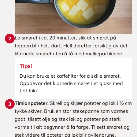
La smøret i ca. 20 minutter, slik at smøret på
2
toppen blir helt klart. Hell deretter forsiktig av det
klarnede smøret uten å få med melkepartiklene.
Tips!
Du kan bruke et kaffefilter for å skille smøret.
Oppbevar det klarnede smøret i et glass med
tett lokk.
Timianpoteter:
Skrell og skjær poteter og løk i ½ cm
3
tykke skiver. Bruk en stor stekepanne som varmes
godt, tilsett olje og stek løk og poteter på sterk
varme til alt begynner å få farge. Tilsett smøret og
stek videre til poteter og løk blir gyllenbrune.