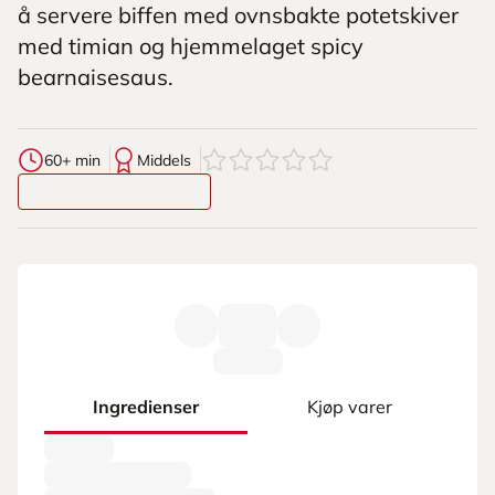
å servere biffen med ovnsbakte potetskiver
med timian og hjemmelaget spicy
bearnaisesaus.
0
av
5
stjerner
60+ min
Middels
Ingredienser
Kjøp varer