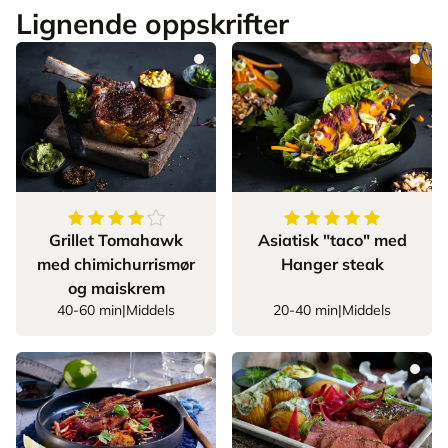
Lignende oppskrifter
4.5
av
5
stjerner
5
av
5
stjerner
Grillet Tomahawk
Asiatisk "taco" med
med chimichurrismør
Hanger steak
og maiskrem
40-60 min
|
Middels
20-40 min
|
Middels