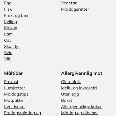
Egg
Vegetar
Fisk
Middagsretter
Frukt og bær
Kylling
Kalkun
Lam
Ost
Skalldyr
Svin
Vilt
Måltider
Allergivennlig mat
Frokost
Glutenfritt
Lunsjretter
Melk- og laktosefri
Middagstips
Uten egg
Matpakke
Bakst
Kveldsmat
Allergivennlige kaker
Fredagsmiddag og
Middag og tilbehør