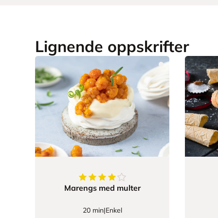
Lignende oppskrifter
4.428571428571429
av
5
stjerner
Marengs med multer
20 min
|
Enkel