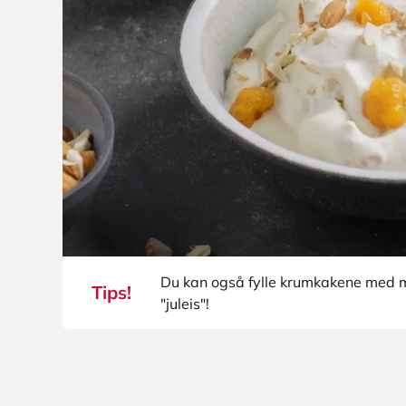
Du kan også fylle krumkakene med m
Tips!
"juleis"!