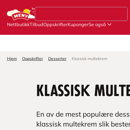
Hopp til hovedinnhold
Nettbutikk
Tilbud
Oppskrifter
Kuponger
Se også
Hjem
Oppskrifter
Desserter
Klassisk multekrem
Klassisk mult
En av de mest populære dessert
klassisk multekrem slik beste