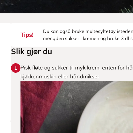
Du kan også bruke multesyltetøy isteden
Tips!
mengden sukker i kremen og bruke 3 dl sy
Slik gjør du
Pisk fløte og sukker til myk krem, enten for h
1
kjøkkenmaskin eller håndmikser.