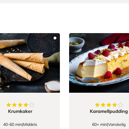
4.1875
av
5
stjerner
4.2368421052
Krumkaker
Karamellpudding
40-60 min
|
Middels
60+ min
|
Vanskelig