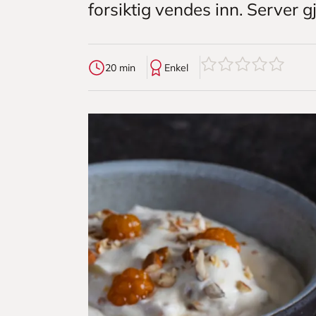
forsiktig vendes inn. Server g
0
av
5
stjerner
20 min
Enkel