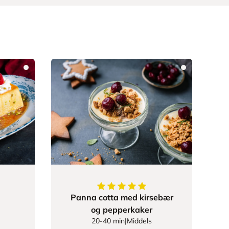
631575
av
5
stjerner
5
av
5
stjerner
Panna cotta med kirsebær
og pepperkaker
20-40 min
|
Middels