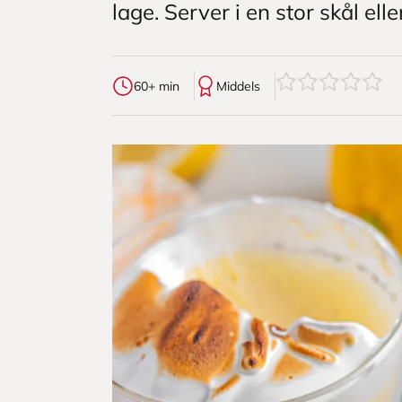
lage. Server i en stor skål ell
0
av
5
stjerner
60+ min
Middels