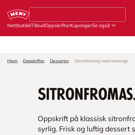
Hopp til hovedinnhold
Nettbutikk
Tilbud
Oppskrifter
Kuponger
Se også
Hjem
Oppskrifter
Desserter
Sitronfromasj med marengs
Sitronfromas
Oppskrift på klassisk sitron
syrlig. Frisk og luftig desse