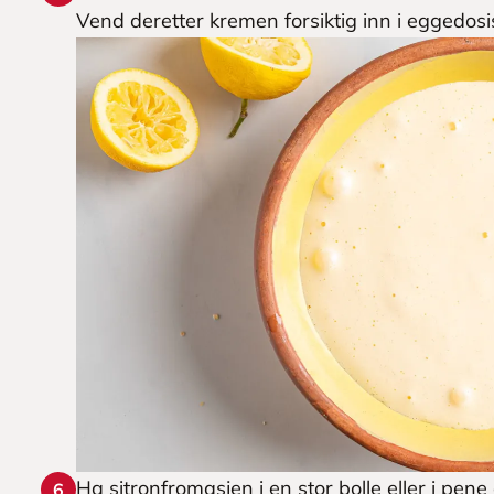
Vend deretter kremen forsiktig inn i eggedosi
Ha sitronfromasjen i en stor bolle eller i pen
6