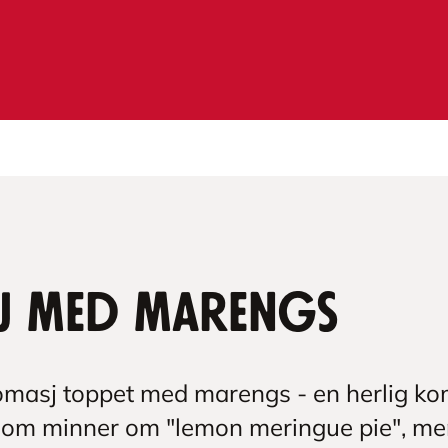
j med marengs
fromasj toppet med marengs - en herlig ko
rt som minner om "lemon meringue pie", m