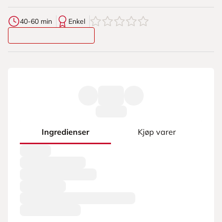
0
av
5
stjerner
40-60 min
Enkel
Ingredienser
Kjøp varer