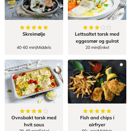
5
av
5
stjerner
3.555555555555555
Skreimølje
Lettsaltet torsk med
eggesmør og gulrot
40-60 min
|
Middels
20 min
|
Enkel
4.391304347826087
av
5
stjerner
5
av
5
stjerner
Ovnsbakt torsk med
Fish and chips i
hvit saus
airfryer