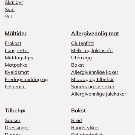
Skalldyr
Svin
Vilt
Måltider
Allergivennlig mat
Frokost
Glutenfritt
Lunsjretter
Melk- og laktosefri
Middagstips
Uten egg
Matpakke
Bakst
Kveldsmat
Allergivennlige kaker
Fredagsmiddag og
Middag og tilbehør
helgemat
Snacks og søtsaker
Allergivennlige julekaker
Tilbehør
Bakst
Sauser
Brød
Dressinger
Rundstykker
Dipper
Søt gjærbakst