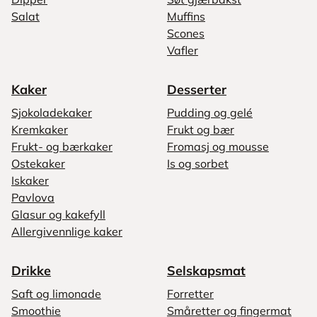
Salat
Muffins
Scones
Vafler
Kaker
Desserter
Sjokoladekaker
Pudding og gelé
Kremkaker
Frukt og bær
Frukt- og bærkaker
Fromasj og mousse
Ostekaker
Is og sorbet
Iskaker
Pavlova
Glasur og kakefyll
Allergivennlige kaker
Drikke
Selskapsmat
Saft og limonade
Forretter
Smoothie
Småretter og fingermat