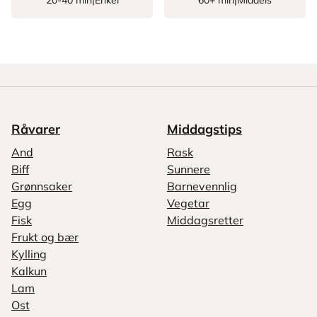
20-40 min
|
Enkel
60+ min
|
Middels
Råvarer
Middagstips
And
Rask
Biff
Sunnere
Grønnsaker
Barnevennlig
Egg
Vegetar
Fisk
Middagsretter
Frukt og bær
Kylling
Kalkun
Lam
Ost