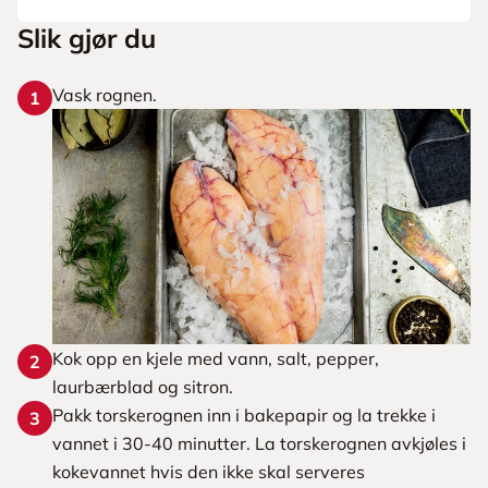
Slik gjør du
Vask rognen.
1
Kok opp en kjele med vann, salt, pepper,
2
laurbærblad og sitron.
Pakk torskerognen inn i bakepapir og la trekke i
3
vannet i 30-40 minutter. La torskerognen avkjøles i
kokevannet hvis den ikke skal serveres