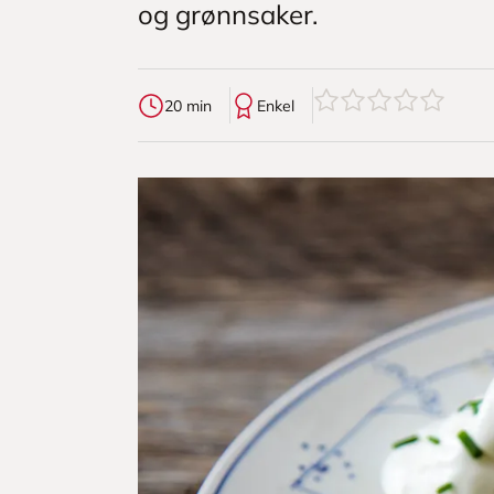
og grønnsaker.
0
av
5
stjerner
20 min
Enkel