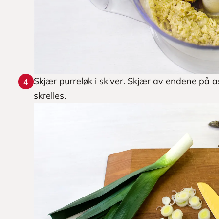
Skjær purreløk i skiver. Skjær av endene på 
4
skrelles.