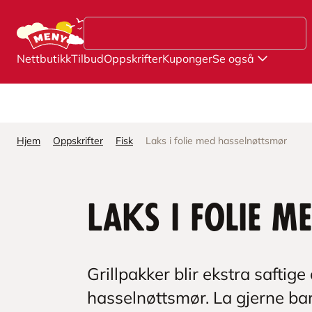
Hopp til hovedinnhold
Nettbutikk
Tilbud
Oppskrifter
Kuponger
Se også
Hjem
Oppskrifter
Fisk
Laks i folie med hasselnøttsmør
Laks i folie 
Grillpakker blir ekstra saftige
hasselnøttsmør. La gjerne bar