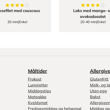
4.809523809523809
av
5
stjerner
4.8260869565
ksefilet med couscous
Laks med mango- 
avokadosalat
20 min
|
Enkel
20-40 min
|
Enkel
Måltider
Allergiv
Frokost
Glutenfritt
Lunsjretter
Melk- og la
Middagstips
Uten egg
Matpakke
Bakst
Kveldsmat
Allergiven
Fredagsmiddag og helgemat
Middag og 