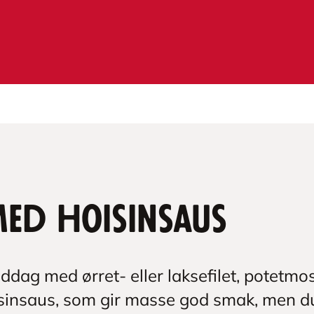
med hoisinsaus
dag med ørret- eller laksefilet, potetmo
isinsaus, som gir masse god smak, men d