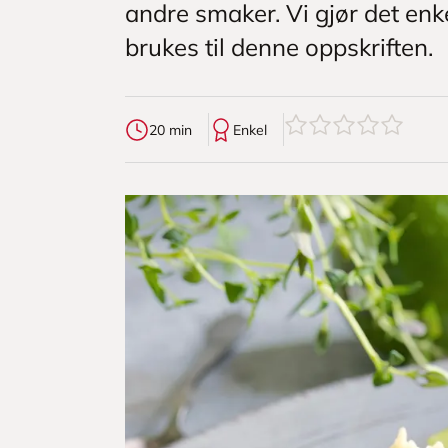
andre smaker. Vi gjør det enk
brukes til denne oppskriften.
0
av
5
stjerner
20 min
Enkel