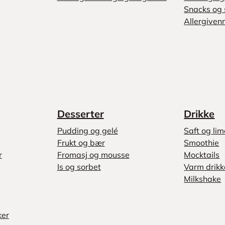
Snacks og 
Allergivenn
Desserter
Drikke
Pudding og gelé
Saft og li
Frukt og bær
Smoothie
r
Fromasj og mousse
Mocktails
Is og sorbet
Varm drikk
Milkshake
ker