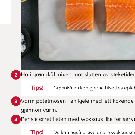
Ha i grønnkål mixen mot slutten av steketiden 
2
Tips!
Grønnkålen kan gjerne tilsettes epleb
Varm potetmosen i en kjele med lett kokende v
3
gjennomvarm.
Pensle ørretfileten med woksaus like før serv
4
Tips!
Du kan også prøve andre woksauser e