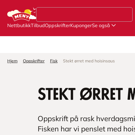
Hopp til hovedinnhold
Nettbutikk
Tilbud
Oppskrifter
Kuponger
Se også
Hjem
Oppskrifter
Fisk
Stekt ørret med hoisinsaus
Stekt ørret 
Oppskrift på rask hverdagsmid
Fisken har vi penslet med ho