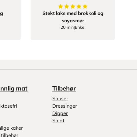
21739
av
5
stjerner
5
av
5
stjerner
og
Stekt laks med brokkoli og
soyasmør
20 min
|
Enkel
ennlig mat
Tilbehør
Sauser
ktosefri
Dressinger
Dipper
Salat
nlige kaker
tilbehør