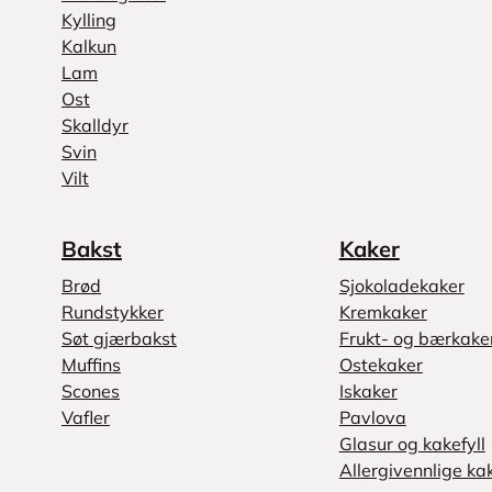
Kylling
Kalkun
Lam
Ost
Skalldyr
Svin
Vilt
Bakst
Kaker
Brød
Sjokoladekaker
Rundstykker
Kremkaker
Søt gjærbakst
Frukt- og bærkake
Muffins
Ostekaker
Scones
Iskaker
Vafler
Pavlova
Glasur og kakefyll
Allergivennlige ka