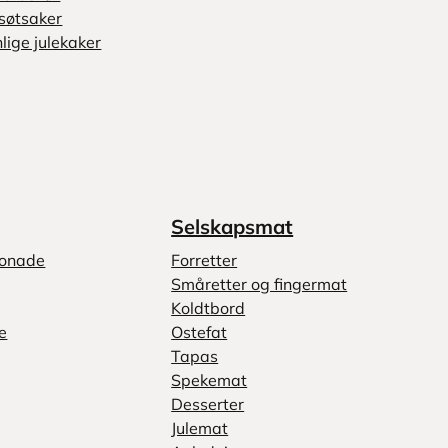
søtsaker
lige julekaker
Selskapsmat
monade
Forretter
Småretter og fingermat
Koldtbord
e
Ostefat
Tapas
Spekemat
Desserter
Julemat