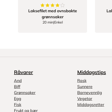
4.176470588235294
av
5
stjerner
Laksefilet med ovnsbakte
La
grønnsaker
20 min
|
Enkel
Råvarer
Middagstips
And
Rask
Biff
Sunnere
Grønnsaker
Barnevennlig
Egg
Vegetar
Fisk
Middagsretter
Frukt og bær