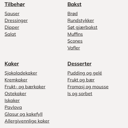
Tilbehør
Bakst
Sauser
Brød
Dressinger
Rundstykker
Dipper
Søt gjærbakst
Salat
Muffins
Scones
Vafler
Kaker
Desserter
Sjokoladekaker
Pudding og gelé
Kremkaker
Frukt og bær
Frukt- og bærkaker
Fromasj og mousse
Ostekaker
Is og sorbet
Iskaker
Pavlova
Glasur og kakefyll
Allergivennlige kaker