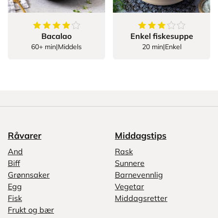
4.576923076923077
av
5
stjerner
3.5
av
5
stjerner
Bacalao
Enkel fiskesuppe
60+ min
|
Middels
20 min
|
Enkel
Råvarer
Middagstips
And
Rask
Biff
Sunnere
Grønnsaker
Barnevennlig
Egg
Vegetar
Fisk
Middagsretter
Frukt og bær