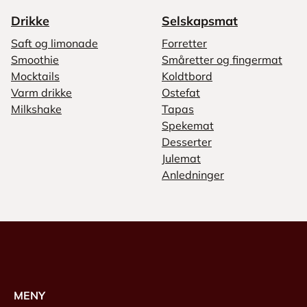
Drikke
Selskapsmat
Saft og limonade
Forretter
Smoothie
Småretter og fingermat
Mocktails
Koldtbord
Varm drikke
Ostefat
Milkshake
Tapas
Spekemat
Desserter
Julemat
Anledninger
MENY