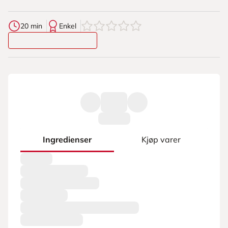
0
av
5
stjerner
20 min
Enkel
Ingredienser
Kjøp varer