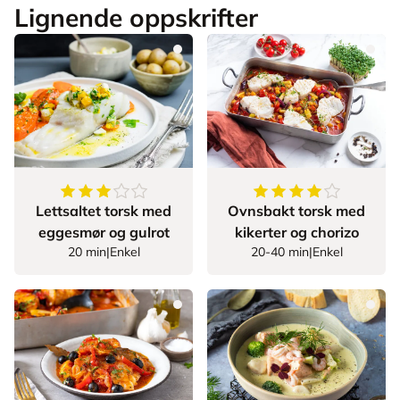
Lignende oppskrifter
3.5555555555555554
av
5
stjerner
4.653846153846154
Lettsaltet torsk med
Ovnsbakt torsk med
eggesmør og gulrot
kikerter og chorizo
20 min
|
Enkel
20-40 min
|
Enkel