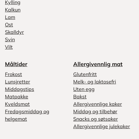
Kylling
Kalkun
Lam
Ost
Skalldyr
Svin
Vilt
Måltider
Allergivennlig mat
Frokost
Glutenfritt
Lunsjretter
Melk- og laktosefri
Middagstips
Uten egg
Matpakke
Bakst
Kveldsmat
Allergivennlige kaker
Fredagsmiddag og
Middag og tilbehør
helgemat
Snacks og søtsaker
Allergivennlige julekaker