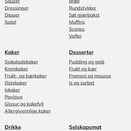
Sauser
Brød
Dressinger
Rundstykker
Dipper
Søt gjærbakst
Salat
Muffins
Scones
Vafler
Kaker
Desserter
Sjokoladekaker
Pudding og gelé
Kremkaker
Frukt og bær
Frukt- og bærkaker
Fromasj og mousse
Ostekaker
Is og sorbet
Iskaker
Pavlova
Glasur og kakefyll
Allergivennlige kaker
Drikke
Selskapsmat