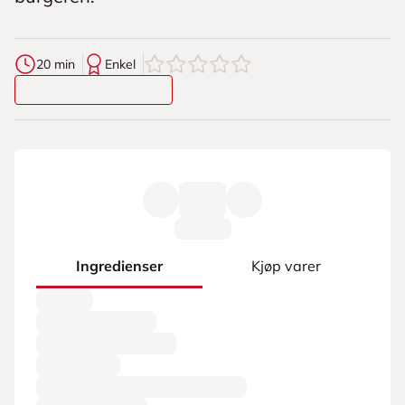
0
av
5
stjerner
20 min
Enkel
Ingredienser
Kjøp varer