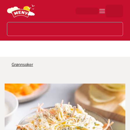
Hopp til hovedinnhold
Grønnsaker