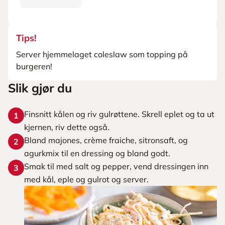
Tips!
Server hjemmelaget coleslaw som topping på
burgeren!
Slik gjør du
Finsnitt kålen og riv gulrøttene. Skrell eplet og ta ut
1
kjernen, riv dette også.
Bland majones, crème fraiche, sitronsaft, og
2
agurkmix til en dressing og bland godt.
Smak til med salt og pepper, vend dressingen inn
3
med kål, eple og gulrot og server.