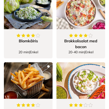
4
av
5
stjerner
4.361702127659575
Blomkålris
Brokkolisalat med
bacon
20 min
|
Enkel
20-40 min
|
Enkel
4
av
5
stjerner
3.825
av
5
stjerner