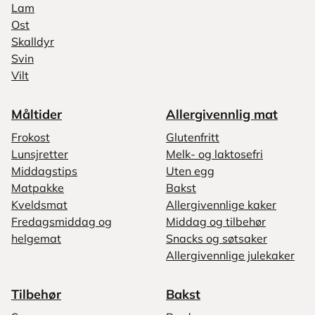
Lam
Ost
Skalldyr
Svin
Vilt
Måltider
Allergivennlig mat
Frokost
Glutenfritt
Lunsjretter
Melk- og laktosefri
Middagstips
Uten egg
Matpakke
Bakst
Kveldsmat
Allergivennlige kaker
Fredagsmiddag og
Middag og tilbehør
helgemat
Snacks og søtsaker
Allergivennlige julekaker
Tilbehør
Bakst