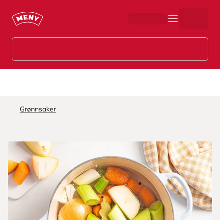
Hopp til hovedinnhold
Grønnsaker