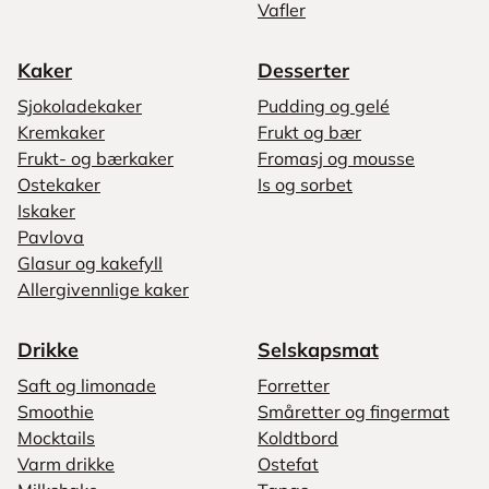
Vafler
Kaker
Desserter
Sjokoladekaker
Pudding og gelé
Kremkaker
Frukt og bær
Frukt- og bærkaker
Fromasj og mousse
Ostekaker
Is og sorbet
Iskaker
Pavlova
Glasur og kakefyll
Allergivennlige kaker
Drikke
Selskapsmat
Saft og limonade
Forretter
Smoothie
Småretter og fingermat
Mocktails
Koldtbord
Varm drikke
Ostefat