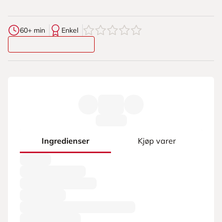
0
av
5
stjerner
60+ min
Enkel
Ingredienser
Kjøp varer