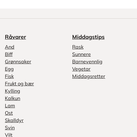
Råvarer
Middagstips
And
Rask
Biff
Sunnere
Grønnsaker
Barnevennlig
Egg
Vegetar
Fisk
Middagsretter
Frukt og bær
Kylling
Kalkun
Lam
Ost
Skalldyr
Svin
Vilt