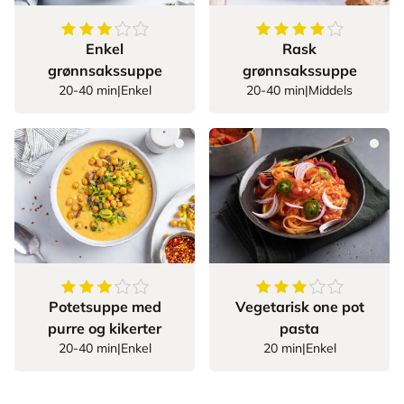
3.6
av
5
stjerner
4.125
av
5
stjerner
Enkel
Rask
grønnsakssuppe
grønnsakssuppe
20-40 min
|
Enkel
20-40 min
|
Middels
3.95
av
5
stjerner
3.533333333333333
Potetsuppe med
Vegetarisk one pot
purre og kikerter
pasta
20-40 min
|
Enkel
20 min
|
Enkel