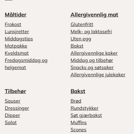
Måltider
Allergivennlig mat
Frokost
Glutenfritt
Lunsjretter
Melk- og laktosefri
Middagstips
Uten egg
Matpakke
Bakst
Kveldsmat
Allergivennlige kaker
Fredagsmiddag og
Middag og tilbehør
helgemat
Snacks og søtsaker
Allergivennlige julekaker
Tilbehør
Bakst
Sauser
Brød
Dressinger
Rundstykker
Dipper
Søt gjærbakst
Salat
Muffins
Scones