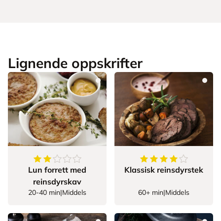
Lignende oppskrifter
2.3333333333333335
av
5
stjerner
4.428571428571429
Lun forrett med
Klassisk reinsdyrstek
reinsdyrskav
20-40 min
|
Middels
60+ min
|
Middels