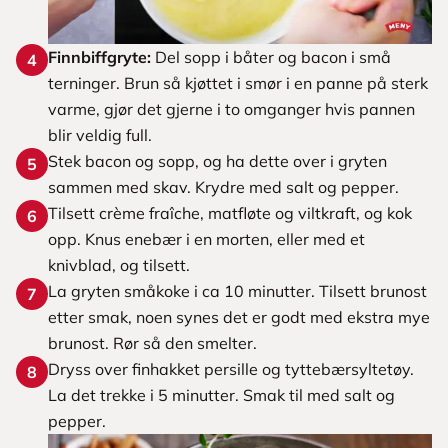
Finnbiffgryte:
Del sopp i båter og bacon i små
4
terninger. Brun så kjøttet i smør i en panne på sterk
varme, gjør det gjerne i to omganger hvis pannen
blir veldig full.
Stek bacon og sopp, og ha dette over i gryten
5
sammen med skav. Krydre med salt og pepper.
Tilsett crème fraîche, matfløte og viltkraft, og kok
6
opp. Knus enebær i en morten, eller med et
knivblad, og tilsett.
La gryten småkoke i ca 10 minutter. Tilsett brunost
7
etter smak, noen synes det er godt med ekstra mye
brunost. Rør så den smelter.
Dryss over finhakket persille og tyttebærsyltetøy.
8
La det trekke i 5 minutter. Smak til med salt og
pepper.