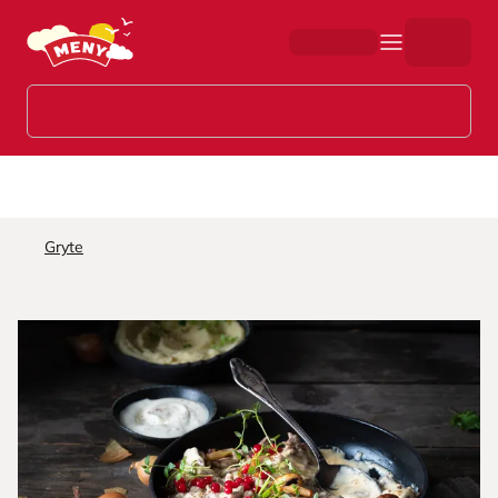
Hopp til hovedinnhold
Gryte