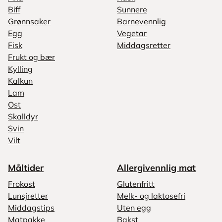
Biff
Sunnere
Grønnsaker
Barnevennlig
Egg
Vegetar
Fisk
Middagsretter
Frukt og bær
Kylling
Kalkun
Lam
Ost
Skalldyr
Svin
Vilt
Måltider
Allergivennlig mat
Frokost
Glutenfritt
Lunsjretter
Melk- og laktosefri
Middagstips
Uten egg
Matpakke
Bakst