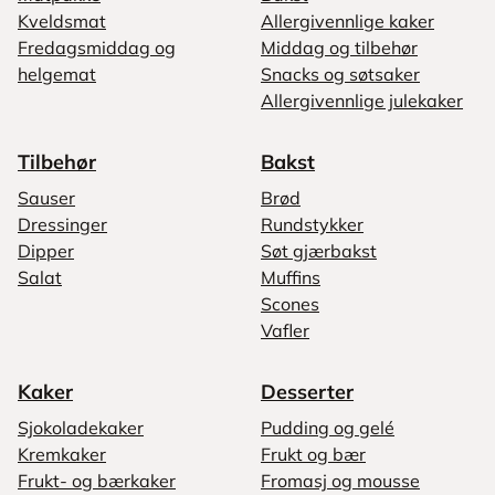
Kveldsmat
Allergivennlige kaker
Fredagsmiddag og
Middag og tilbehør
helgemat
Snacks og søtsaker
Allergivennlige julekaker
Tilbehør
Bakst
Sauser
Brød
Dressinger
Rundstykker
Dipper
Søt gjærbakst
Salat
Muffins
Scones
Vafler
Kaker
Desserter
Sjokoladekaker
Pudding og gelé
Kremkaker
Frukt og bær
Frukt- og bærkaker
Fromasj og mousse