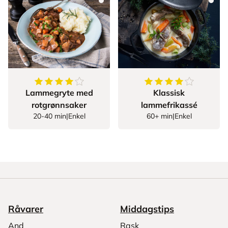
4.224137931034483
av
5
stjerner
4.352941176470588
Lammegryte med
Klassisk
rotgrønnsaker
lammefrikassé
20-40 min
|
Enkel
60+ min
|
Enkel
Råvarer
Middagstips
And
Rask