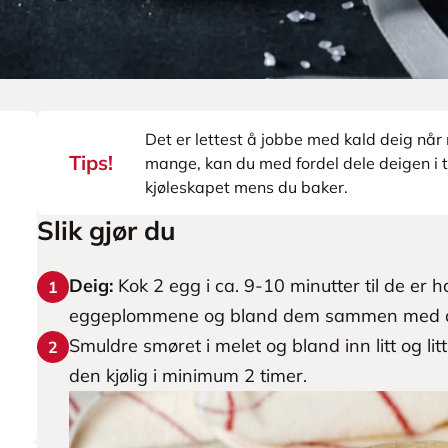
Det er lettest å jobbe med kald deig når
Tips!
mange, kan du med fordel dele deigen i t
kjøleskapet mens du baker.
Slik gjør du
Deig:
Kok 2 egg i ca. 9-10 minutter til de er 
1
eggeplommene og bland dem sammen med de r
Smuldre smøret i melet og bland inn litt og litt
2
den kjølig i minimum 2 timer.