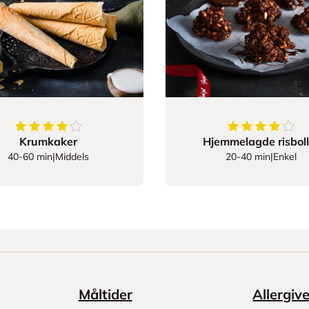
4.1875
av
5
stjerner
4.1
av
5
stjerne
Krumkaker
Hjemmelagde risboll
40-60 min
|
Middels
20-40 min
|
Enkel
Måltider
Allergiv