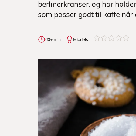
berlinerkranser, og har holde
som passer godt til kaffe når 
0
av
5
stjerner
60+ min
Middels