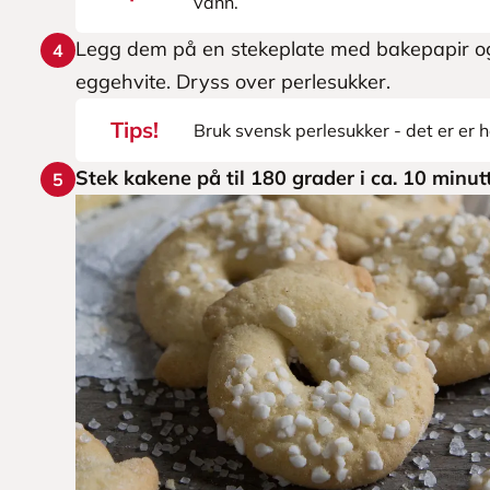
vann.
Legg dem på en stekeplate med bakepapir 
4
eggehvite. Dryss over perlesukker.
Tips!
Bruk svensk perlesukker - det er er he
Stek kakene på til 180 grader i ca. 10 minut
5