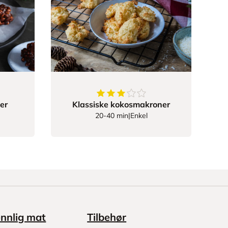
r
3.74
av
5
stjerner
er
Klassiske kokosmakroner
20-40 min
|
Enkel
ennlig mat
Tilbehør