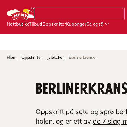
Hopp til hovedinnhold
Nettbutikk
Tilbud
Oppskrifter
Kuponger
Se også
Hjem
Oppskrifter
Julekaker
Berlinerkranser
Berlinerkran
Oppskrift på søte og sprø berl
halen, og er ett av
de 7 slag m