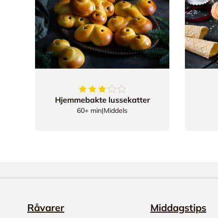
3.7966101694915255
av
5
stjerner
Hjemmebakte lussekatter
60+ min
|
Middels
Råvarer
Middagstips