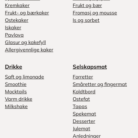
Kremkaker
Frukt og bær
Frukt- og bærkaker
Fromasj og mousse
Ostekaker
Is og sorbet
Iskaker
Pavlova
Glasur og kakefyll
Allergivennlige kaker
Drikke
Selskapsmat
Saft og limonade
Forretter
Smoothie
Småretter og fingermat
Mocktails
Koldtbord
Varm drikke
Ostefat
Milkshake
Tapas
Spekemat
Desserter
Julemat
Anledninger