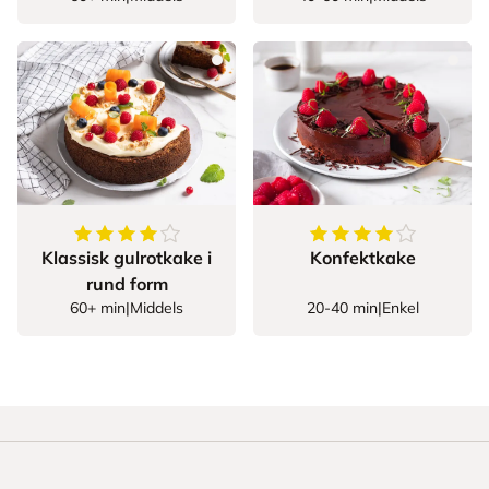
4.156028368794326
av
5
stjerner
4.2
av
5
stjerner
Klassisk gulrotkake i
Konfektkake
rund form
60+ min
|
Middels
20-40 min
|
Enkel