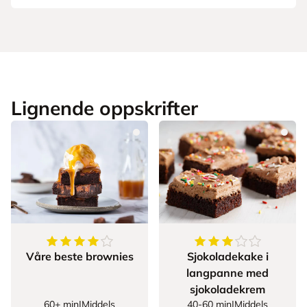
Lignende oppskrifter
4.068181818181818
av
5
stjerner
3.778723404255319
Våre beste brownies
Sjokoladekake i
langpanne med
sjokoladekrem
60+ min
|
Middels
40-60 min
|
Middels