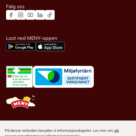
Følg oss
Last ned MENY-appen
På denne nettsiden benytter vi informasjonskapsler. Les mer om
vår
personvernerklæring
og
informasjonskapsler
.