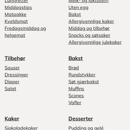
Lunsjretter
Melk- og laktosefri
Middagstips
Uten egg
Matpakke
Bakst
Kveldsmat
Allergivennlige kaker
Fredagsmiddag og
Middag og tilbehør
helgemat
Snacks og søtsaker
Allergivennlige julekaker
Tilbehør
Bakst
Sauser
Brød
Dressinger
Rundstykker
Dipper
Søt gjærbakst
Salat
Muffins
Scones
Vafler
Kaker
Desserter
Sjokoladekaker
Pudding og gelé