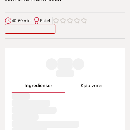
0
av
5
stjerner
40-60 min
Enkel
Ingredienser
Kjøp varer