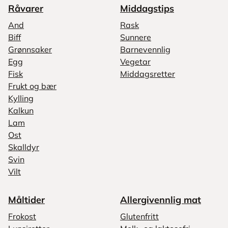
Råvarer
Middagstips
And
Rask
Biff
Sunnere
Grønnsaker
Barnevennlig
Egg
Vegetar
Fisk
Middagsretter
Frukt og bær
Kylling
Kalkun
Lam
Ost
Skalldyr
Svin
Vilt
Måltider
Allergivennlig mat
Frokost
Glutenfritt