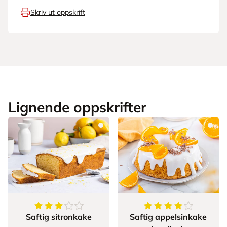
Skriv ut oppskrift
Lignende oppskrifter
3.5128205128205128
av
5
stjerner
4.25
av
5
stjerner
Saftig sitronkake
Saftig appelsinkake