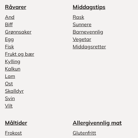
Råvarer
Middagstips
And
Rask
Biff
Sunnere
Grønnsaker
Barnevennlig
Egg
Vegetar
Fisk
Middagsretter
Frukt og bær
Kylling
Kalkun
Lam
Ost
Skalldyr
Svin
Vilt
Måltider
Allergivennlig mat
Frokost
Glutenfritt