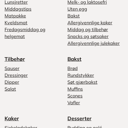
Lunsjretter
Melk- og laktosefri
Middagstips
Uten egg
Matpakke
Bakst
Kveldsmat
Allergivennlige kaker
Fredagsmiddag og
Middag og tilbehør
helgemat
Snacks og søtsaker
Allergivennlige julekaker
Tilbehør
Bakst
Sauser
Brød
Dressinger
Rundstykker
Dipper
Søt gjærbakst
Salat
Muffins
Scones
Vafler
Kaker
Desserter
Sjokoladekaker
Pudding og gelé