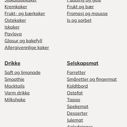
Kremkaker
Frukt og bær
Frukt- og bærkaker
Fromasj og mousse
Ostekaker
Is og sorbet
Iskaker
Pavlova
Glasur og kakefyll
Allergivennlige kaker
Drikke
Selskapsmat
Saft og limonade
Forretter
Smoothie
Småretter og fingermat
Mocktails
Koldtbord
Varm drikke
Ostefat
Milkshake
Tapas
Spekemat
Desserter
Julemat
Anledninger