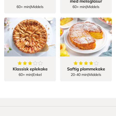
med melisglasur
60+ min
|
Middels
60+ min
|
Middels
3.935483870967742
av
5
stjerner
4.7
av
5
stjerner
Klassisk eplekake
Saftig plommekake
60+ min
|
Enkel
20-40 min
|
Middels