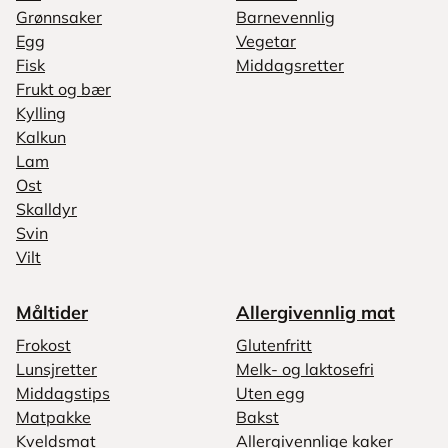
Grønnsaker
Barnevennlig
Egg
Vegetar
Fisk
Middagsretter
Frukt og bær
Kylling
Kalkun
Lam
Ost
Skalldyr
Svin
Vilt
Måltider
Allergivennlig mat
Frokost
Glutenfritt
Lunsjretter
Melk- og laktosefri
Middagstips
Uten egg
Matpakke
Bakst
Kveldsmat
Allergivennlige kaker