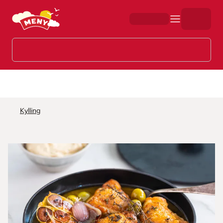
Hopp til hovedinnhold
Kylling