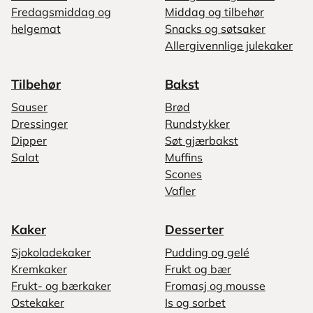
Fredagsmiddag og
Middag og tilbehør
helgemat
Snacks og søtsaker
Allergivennlige julekaker
Tilbehør
Bakst
Sauser
Brød
Dressinger
Rundstykker
Dipper
Søt gjærbakst
Salat
Muffins
Scones
Vafler
Kaker
Desserter
Sjokoladekaker
Pudding og gelé
Kremkaker
Frukt og bær
Frukt- og bærkaker
Fromasj og mousse
Ostekaker
Is og sorbet