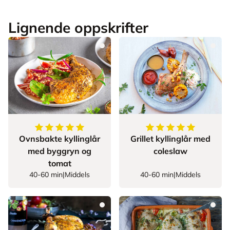
Lignende oppskrifter
5
av
5
stjerner
5
av
5
stjerner
Ovnsbakte kyllinglår
Grillet kyllinglår med
med byggryn og
coleslaw
tomat
40-60 min
|
Middels
40-60 min
|
Middels