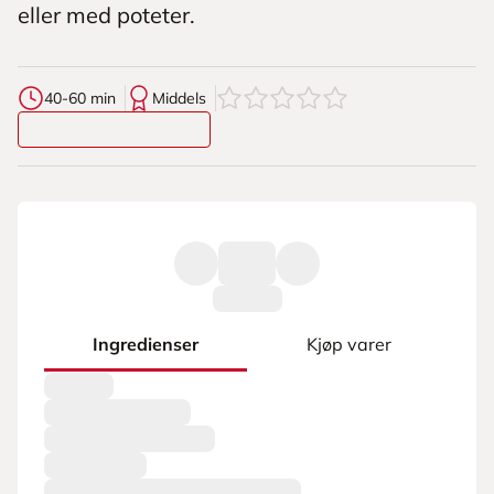
eller med poteter.
0
av
5
stjerner
40-60 min
Middels
Ingredienser
Kjøp varer