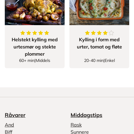
5
av
5
stjerner
4.064516129032258
Helstekt kylling med
Kylling i form med
urtesmør og stekte
urter, tomat og fløte
plommer
60+ min
|
Middels
20-40 min
|
Enkel
Råvarer
Middagstips
And
Rask
Biff
Sunnere