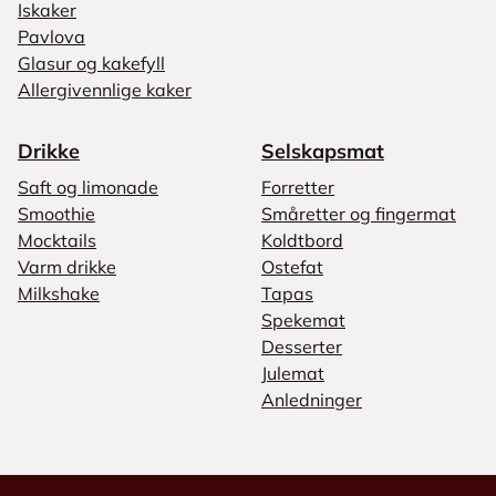
Iskaker
Pavlova
Glasur og kakefyll
Allergivennlige kaker
Drikke
Selskapsmat
Saft og limonade
Forretter
Smoothie
Småretter og fingermat
Mocktails
Koldtbord
Varm drikke
Ostefat
Milkshake
Tapas
Spekemat
Desserter
Julemat
Anledninger