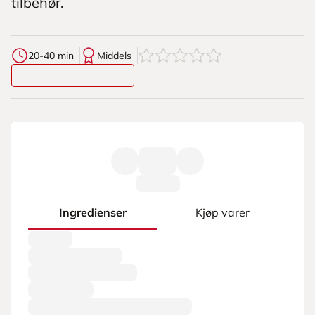
tilbehør.
0
av
5
stjerner
20-40 min
Middels
Ingredienser
Kjøp varer