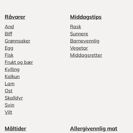
Råvarer
Middagstips
And
Rask
Biff
Sunnere
Grønnsaker
Barnevennlig
Egg
Vegetar
Fisk
Middagsretter
Frukt og bær
Kylling
Kalkun
Lam
Ost
Skalldyr
Svin
Vilt
Måltider
Allergivennlig mat