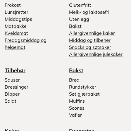
Frokost
Glutenfritt
Lunsjretter
Melk- og laktosefri
Middagstips
Uten egg
Matpakke
Bakst
Kveldsmat
Allergivennlige kaker
Fredagsmiddag og
Middag og tilbehør
helgemat
Snacks og søtsaker
Allergivennlige julekaker
Tilbehør
Bakst
Sauser
Brød
Dressinger
Rundstykker
Dipper
Søt gjærbakst
Salat
Muffins
Scones
Vafler