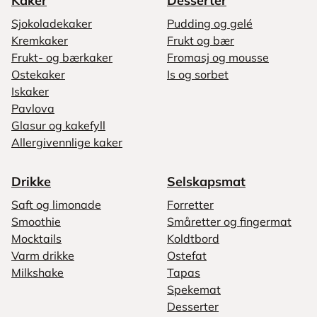
Kaker
Desserter
Sjokoladekaker
Pudding og gelé
Kremkaker
Frukt og bær
Frukt- og bærkaker
Fromasj og mousse
Ostekaker
Is og sorbet
Iskaker
Pavlova
Glasur og kakefyll
Allergivennlige kaker
Drikke
Selskapsmat
Saft og limonade
Forretter
Smoothie
Småretter og fingermat
Mocktails
Koldtbord
Varm drikke
Ostefat
Milkshake
Tapas
Spekemat
Desserter