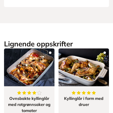
Lignende oppskrifter
4.095238095238095
av
5
stjerner
5
av
5
stjerner
Ovnsbakte kyllinglår
Kyllinglår i form med
med rotgrønnsaker og
druer
tomater