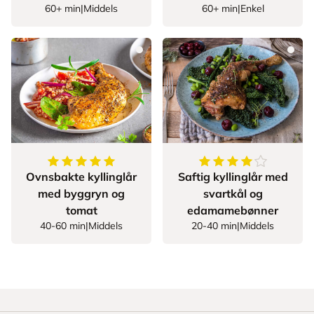
60+ min
|
Middels
60+ min
|
Enkel
5
av
5
stjerner
4
av
5
stjerner
Ovnsbakte kyllinglår
Saftig kyllinglår med
med byggryn og
svartkål og
tomat
edamamebønner
40-60 min
|
Middels
20-40 min
|
Middels