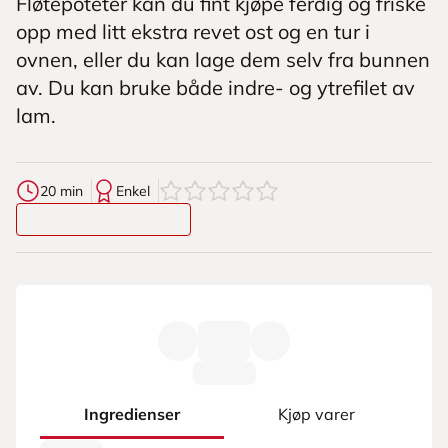
Fløtepoteter kan du fint kjøpe ferdig og friske
opp med litt ekstra revet ost og en tur i
ovnen, eller du kan lage dem selv fra bunnen
av. Du kan bruke både indre- og ytrefilet av
lam.
0
av
5
stjerner
20 min
Enkel
Ingredienser
Kjøp varer