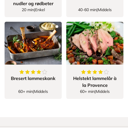
nudler og rødbeter
20 min
|
Enkel
40-60 min
|
Middels
4.27906976744186
av
5
stjerner
4.8
av
5
stjerner
Bresert lammeskank
Helstekt lammelår à
la Provence
60+ min
|
Middels
60+ min
|
Middels