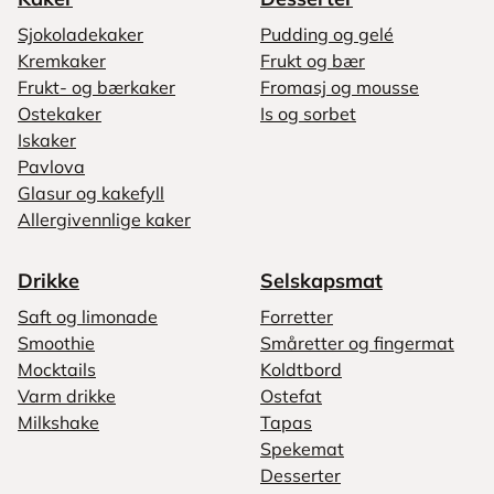
Sjokoladekaker
Pudding og gelé
Kremkaker
Frukt og bær
Frukt- og bærkaker
Fromasj og mousse
Ostekaker
Is og sorbet
Iskaker
Pavlova
Glasur og kakefyll
Allergivennlige kaker
Drikke
Selskapsmat
Saft og limonade
Forretter
Smoothie
Småretter og fingermat
Mocktails
Koldtbord
Varm drikke
Ostefat
Milkshake
Tapas
Spekemat
Desserter