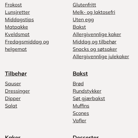
Frokost
Glutenfritt
Lunsjretter
Melk- og laktosefri
Middagstips
Uten egg
Matpakke
Bakst
Kveldsmat
Allergivennlige kaker
Fredagsmiddag og
Middag og tilbehør
helgemat
Snacks og søtsaker
Allergivennlige julekaker
Tilbehør
Bakst
Sauser
Brød
Dressinger
Rundstykker
Dipper
Søt gjærbakst
Salat
Muffins
Scones
Vafler
Kaker
Desserter