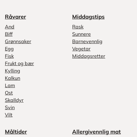
Råvarer
Middagstips
And
Rask
Biff
Sunnere
Grønnsaker
Barnevennlig
Egg
Vegetar
Fisk
Middagsretter
Frukt og bær
Kylling
Kalkun
Lam
Ost
Skalldyr
Svin
Vilt
Måltider
Allergivennlig mat