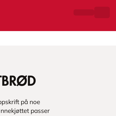
atbrød
ppskrift på noe
innekjøttet passer