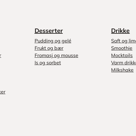
Desserter
Drikke
Pudding og gelé
Saft og li
Frukt og bær
Smoothie
r
Fromasj og mousse
Mocktails
Is og sorbet
Varm drikk
Milkshake
ker