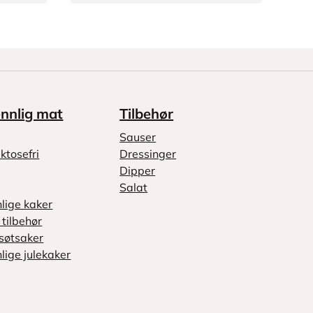
ennlig mat
Tilbehør
Sauser
ktosefri
Dressinger
Dipper
Salat
nlige kaker
tilbehør
søtsaker
lige julekaker