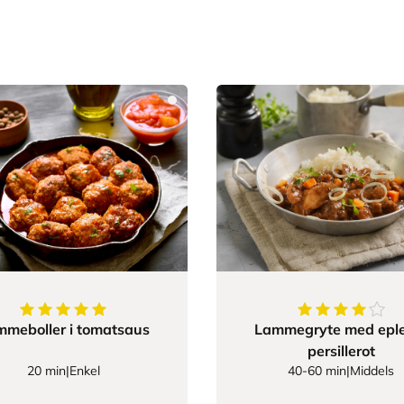
5
av
5
stjerner
4.0769230769
meboller i tomatsaus
Lammegryte med eple
persillerot
20 min
|
Enkel
40-60 min
|
Middels