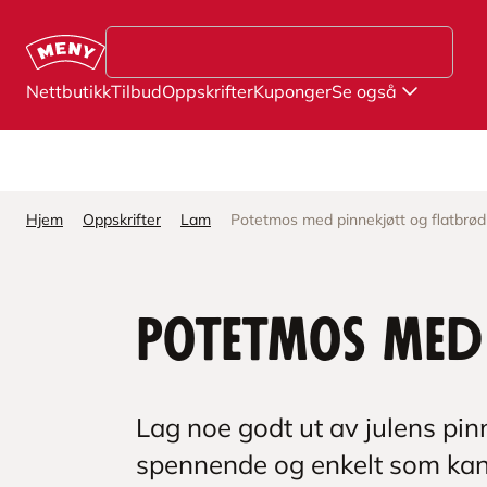
Hopp til hovedinnhold
Nettbutikk
Tilbud
Oppskrifter
Kuponger
Se også
Hjem
Oppskrifter
Lam
Potetmos med pinnekjøtt og flatbrød
Potetmos med
Lag noe godt ut av julens pin
spennende og enkelt som kan g