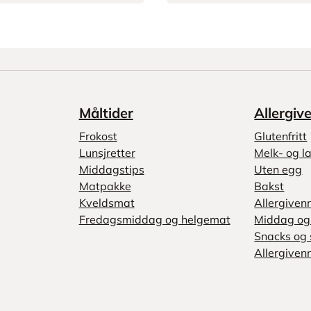
Måltider
Allergiv
Frokost
Glutenfritt
Lunsjretter
Melk- og la
Middagstips
Uten egg
Matpakke
Bakst
Kveldsmat
Allergiven
Fredagsmiddag og helgemat
Middag og 
Snacks og 
Allergivenn