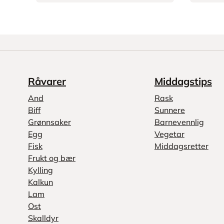
Råvarer
Middagstips
And
Rask
Biff
Sunnere
Grønnsaker
Barnevennlig
Egg
Vegetar
Fisk
Middagsretter
Frukt og bær
Kylling
Kalkun
Lam
Ost
Skalldyr