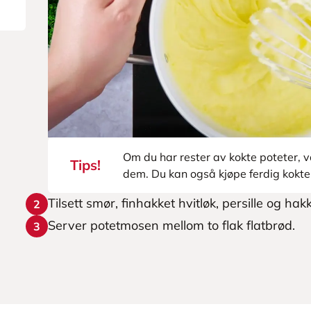
Om du har rester av kokte poteter, v
Tips!
dem. Du kan også kjøpe ferdig kokt
Tilsett smør, finhakket hvitløk, persille og hak
2
Server potetmosen mellom to flak flatbrød.
3