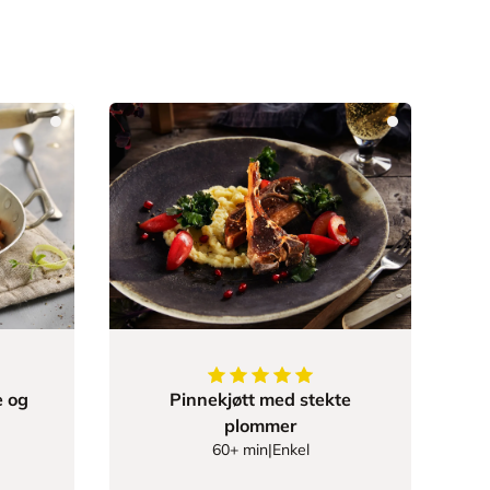
23077
av
5
stjerner
5
av
5
stjerner
 og
Pinnekjøtt med stekte
plommer
60+ min
|
Enkel