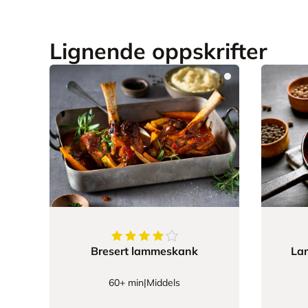
Lignende oppskrifter
4.27906976744186
av
5
stjerner
Bresert lammeskank
Lam
60+ min
|
Middels