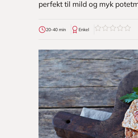
perfekt til mild og myk potetmo
0
av
5
stjerner
20-40 min
Enkel