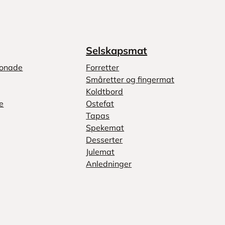
Selskapsmat
monade
Forretter
Småretter og fingermat
Koldtbord
e
Ostefat
Tapas
Spekemat
Desserter
Julemat
Anledninger