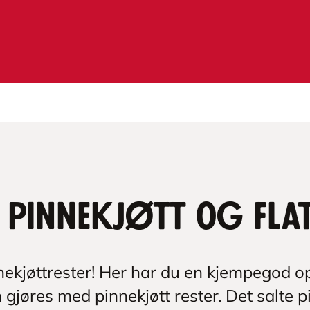
 pinnekjøtt og fl
nekjøttrester! Her har du en kjempegod o
jøres med pinnekjøtt rester. Det salte p