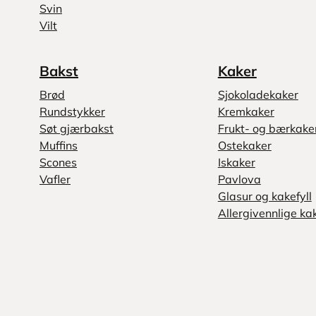
Svin
Vilt
Bakst
Kaker
Brød
Sjokoladekaker
Rundstykker
Kremkaker
Søt gjærbakst
Frukt- og bærkake
Muffins
Ostekaker
Scones
Iskaker
Vafler
Pavlova
Glasur og kakefyll
Allergivennlige ka