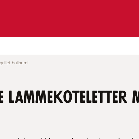
illet halloumi
 lammekoteletter m