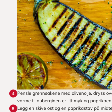
Pensle grønnsakene med olivenolje, dryss over
4
varme til auberginen er litt myk og paprikaen 
Legg en skive ost og en paprikastav på midte
5