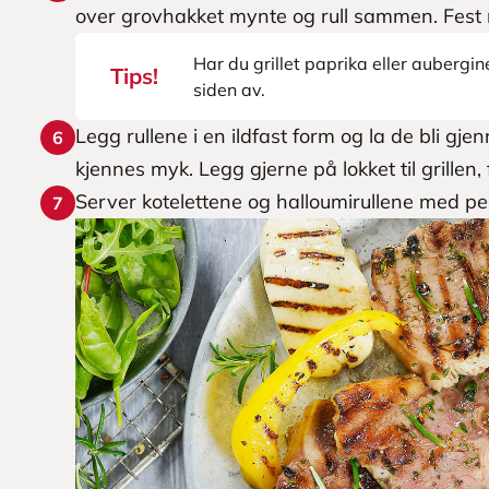
over grovhakket mynte og rull sammen. Fest 
Har du grillet paprika eller aubergin
Tips!
siden av.
Legg rullene i en ildfast form og la de bli gj
6
kjennes myk. Legg gjerne på lokket til grillen
Server kotelettene og halloumirullene med pest
7