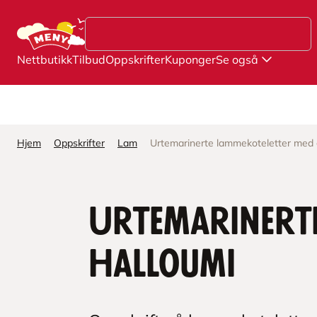
Hopp til hovedinnhold
Nettbutikk
Tilbud
Oppskrifter
Kuponger
Se også
Hjem
Oppskrifter
Lam
Urtemarinerte lammekoteletter med gr
Urtemarinerte
halloumi