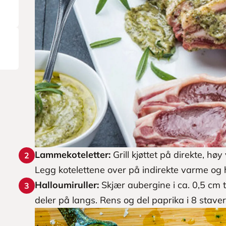
Lammekoteletter:
Grill kjøttet på direkte, hø
2
Legg kotelettene over på indirekte varme og h
Halloumiruller:
Skjær aubergine i ca. 0,5 cm ty
3
deler på langs. Rens og del paprika i 8 staver