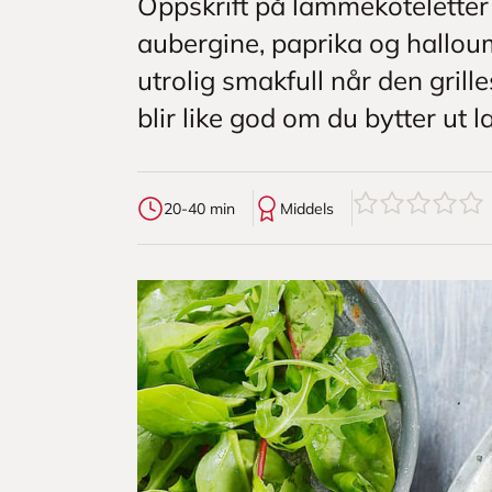
Oppskrift på lammekoteletter
aubergine, paprika og halloum
utrolig smakfull når den gril
blir like god om du bytter ut
0
av
5
stjerner
20-40 min
Middels