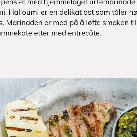
 penslet med hjemmelaget urtemarinade og
i. Halloumi er en delikat ost som tåler hø
les. Marinaden er med på å løfte smaken ti
 lammekoteletter med entrecôte.