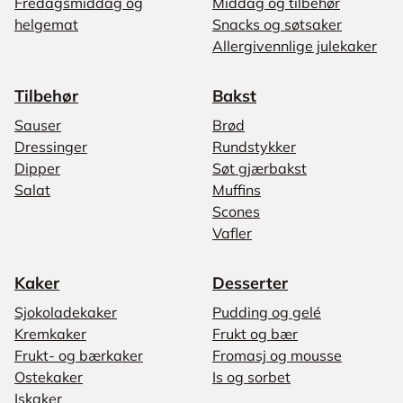
Fredagsmiddag og
Middag og tilbehør
helgemat
Snacks og søtsaker
Allergivennlige julekaker
Tilbehør
Bakst
Sauser
Brød
Dressinger
Rundstykker
Dipper
Søt gjærbakst
Salat
Muffins
Scones
Vafler
Kaker
Desserter
Sjokoladekaker
Pudding og gelé
Kremkaker
Frukt og bær
Frukt- og bærkaker
Fromasj og mousse
Ostekaker
Is og sorbet
Iskaker