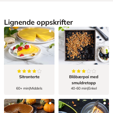
Lignende oppskrifter
4.148148148148148
av
5
stjerner
3.745454545454545
Sitronterte
Blåbærpai med
smuldretopp
60+ min
|
Middels
40-60 min
|
Enkel