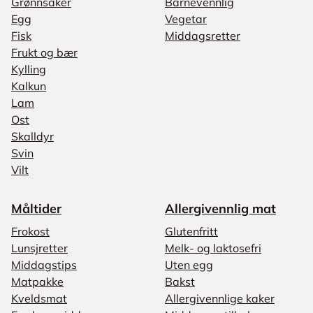
Grønnsaker
Barnevennlig
Egg
Vegetar
Fisk
Middagsretter
Frukt og bær
Kylling
Kalkun
Lam
Ost
Skalldyr
Svin
Vilt
Måltider
Allergivennlig mat
Frokost
Glutenfritt
Lunsjretter
Melk- og laktosefri
Middagstips
Uten egg
Matpakke
Bakst
Kveldsmat
Allergivennlige kaker