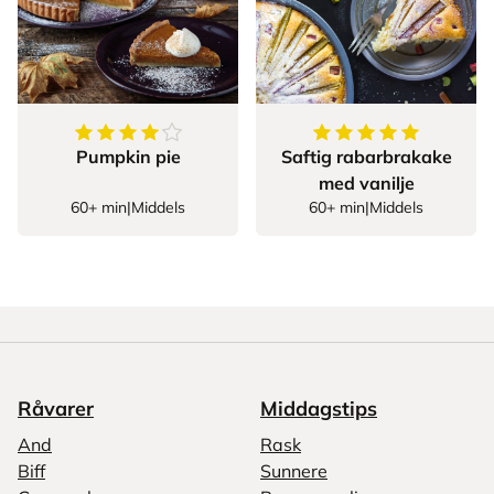
4.230769230769231
av
5
stjerner
5
av
5
stjerner
Pumpkin pie
Saftig rabarbrakake
med vanilje
60+ min
|
Middels
60+ min
|
Middels
Råvarer
Middagstips
And
Rask
Biff
Sunnere