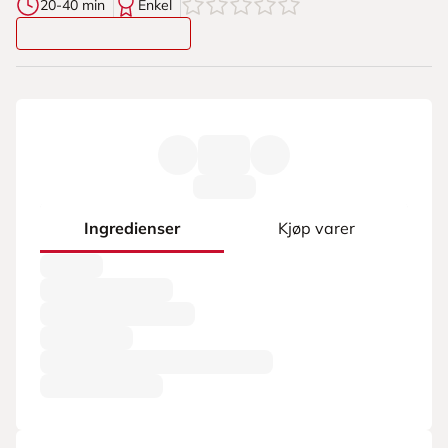
0
av
5
stjerner
20-40 min
Enkel
Ingredienser
Kjøp varer