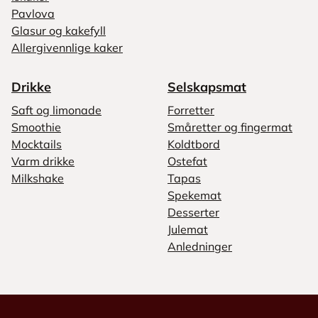
Pavlova
Glasur og kakefyll
Allergivennlige kaker
Drikke
Selskapsmat
Saft og limonade
Forretter
Smoothie
Småretter og fingermat
Mocktails
Koldtbord
Varm drikke
Ostefat
Milkshake
Tapas
Spekemat
Desserter
Julemat
Anledninger