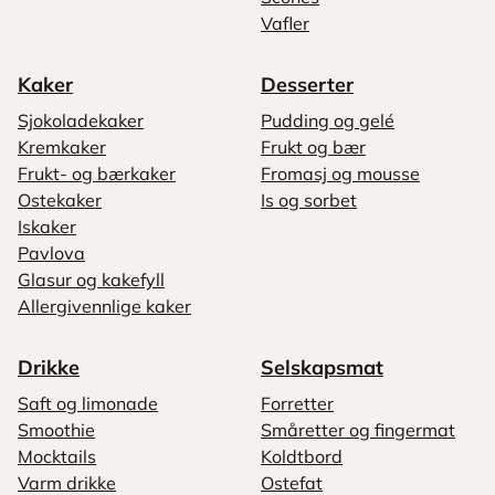
Vafler
Kaker
Desserter
Sjokoladekaker
Pudding og gelé
Kremkaker
Frukt og bær
Frukt- og bærkaker
Fromasj og mousse
Ostekaker
Is og sorbet
Iskaker
Pavlova
Glasur og kakefyll
Allergivennlige kaker
Drikke
Selskapsmat
Saft og limonade
Forretter
Smoothie
Småretter og fingermat
Mocktails
Koldtbord
Varm drikke
Ostefat