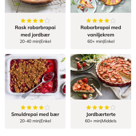
4
av
5
stjerner
4.2
av
5
stjerner
Rask rabarbrapai
Rabarbrapai med
med jordbær
vaniljekrem
20-40 min
|
Enkel
60+ min
|
Enkel
4.555555555555555
av
5
stjerner
4.5
av
5
stjerner
Smuldrepai med bær
Jordbærterte
20-40 min
|
Enkel
60+ min
|
Middels