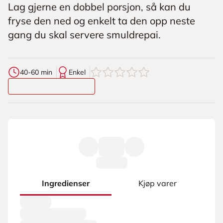
Lag gjerne en dobbel porsjon, så kan du
fryse den ned og enkelt ta den opp neste
gang du skal servere smuldrepai.
0
av
5
stjerner
40-60 min
Enkel
Ingredienser
Kjøp varer