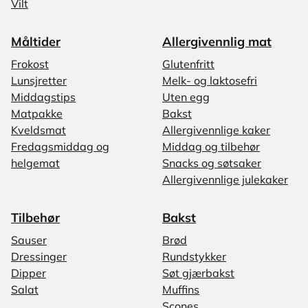
Vilt
Måltider
Allergivennlig mat
Frokost
Glutenfritt
Lunsjretter
Melk- og laktosefri
Middagstips
Uten egg
Matpakke
Bakst
Kveldsmat
Allergivennlige kaker
Fredagsmiddag og
Middag og tilbehør
helgemat
Snacks og søtsaker
Allergivennlige julekaker
Tilbehør
Bakst
Sauser
Brød
Dressinger
Rundstykker
Dipper
Søt gjærbakst
Salat
Muffins
Scones