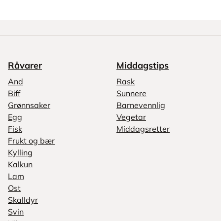
Råvarer
Middagstips
And
Rask
Biff
Sunnere
Grønnsaker
Barnevennlig
Egg
Vegetar
Fisk
Middagsretter
Frukt og bær
Kylling
Kalkun
Lam
Ost
Skalldyr
Svin