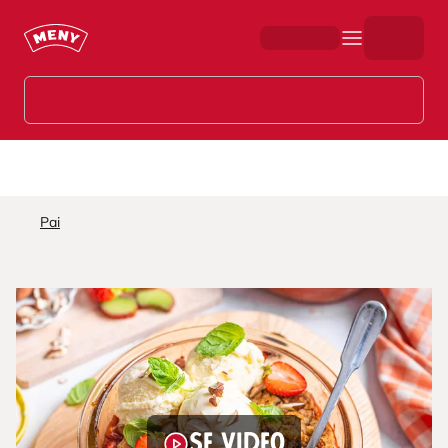
Hopp til hovedinnhold
Pai
Se video