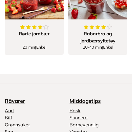
4.222222222222222
av
5
stjerner
4.125
av
5
stjerner
Rørte jordbær
Rabarbra og
jordbærsyltetøy
20 min
|
Enkel
20-40 min
|
Enkel
Råvarer
Middagstips
And
Rask
Biff
Sunnere
Grønnsaker
Barnevennlig
Egg
Vegetar