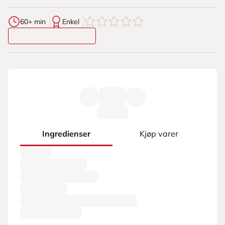
0
av
5
stjerner
60+ min
Enkel
Ingredienser
Kjøp varer