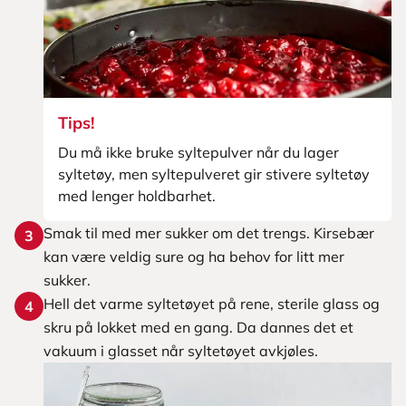
Tips!
Du må ikke bruke syltepulver når du lager
syltetøy, men syltepulveret gir stivere syltetøy
med lenger holdbarhet.
Smak til med mer sukker om det trengs. Kirsebær
3
kan være veldig sure og ha behov for litt mer
sukker.
Hell det varme syltetøyet på rene, sterile glass og
4
skru på lokket med en gang. Da dannes det et
vakuum i glasset når syltetøyet avkjøles.