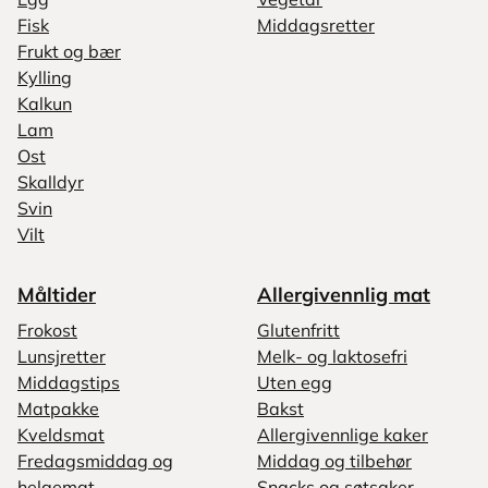
Fisk
Middagsretter
Frukt og bær
Kylling
Kalkun
Lam
Ost
Skalldyr
Svin
Vilt
Måltider
Allergivennlig mat
Frokost
Glutenfritt
Lunsjretter
Melk- og laktosefri
Middagstips
Uten egg
Matpakke
Bakst
Kveldsmat
Allergivennlige kaker
Fredagsmiddag og
Middag og tilbehør
helgemat
Snacks og søtsaker