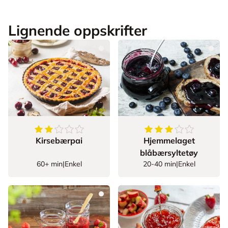
Lignende oppskrifter
2.761904761904762
av
5
stjerner
3.666666666666666
Kirsebærpai
Hjemmelaget
blåbærsyltetøy
60+ min
|
Enkel
20-40 min
|
Enkel