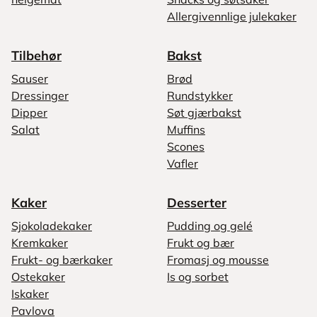
Allergivennlige julekaker
Tilbehør
Bakst
Sauser
Brød
Dressinger
Rundstykker
Dipper
Søt gjærbakst
Salat
Muffins
Scones
Vafler
Kaker
Desserter
Sjokoladekaker
Pudding og gelé
Kremkaker
Frukt og bær
Frukt- og bærkaker
Fromasj og mousse
Ostekaker
Is og sorbet
Iskaker
Pavlova