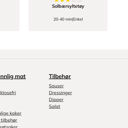
22222
av
5
stjerner
3.206896551724138
av
5
stjerne
Solbærsyltetøy
20-40 min
|
Enkel
ennlig mat
Tilbehør
Sauser
ktosefri
Dressinger
Dipper
Salat
nlige kaker
tilbehør
søtsaker