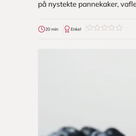
på nystekte pannekaker, vafl
0
av
5
stjerner
20 min
Enkel