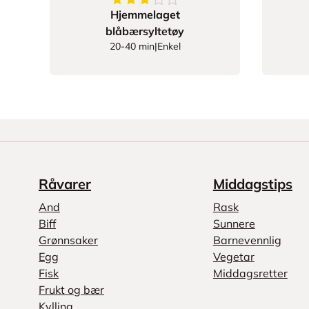
3.6666666666666665
av
5
stjerner
Hjemmelaget
blåbærsyltetøy
20-40 min
|
Enkel
Råvarer
Middagstips
And
Rask
Biff
Sunnere
Grønnsaker
Barnevennlig
Egg
Vegetar
Fisk
Middagsretter
Frukt og bær
Kylling