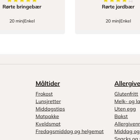
5
av
5
stjerner
4.2222222222
Rørte bringebær
Rørte jordbær
20 min
|
Enkel
20 min
|
Enkel
Måltider
Allergiv
Frokost
Glutenfritt
Lunsjretter
Melk- og la
Middagstips
Uten egg
Matpakke
Bakst
Kveldsmat
Allergiven
Fredagsmiddag og helgemat
Middag og 
Snacks og 