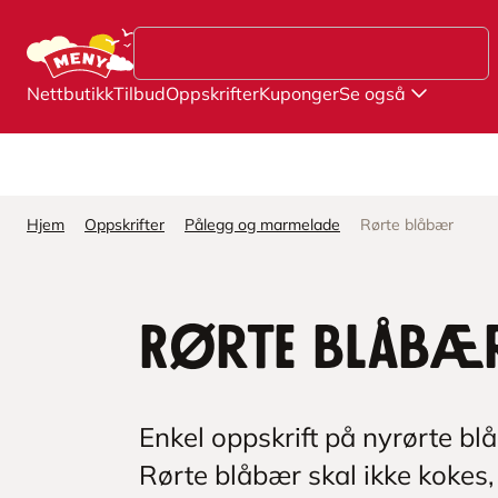
Hopp til hovedinnhold
Nettbutikk
Tilbud
Oppskrifter
Kuponger
Se også
Hjem
Oppskrifter
Pålegg og marmelade
Rørte blåbær
Rørte blåbæ
Enkel oppskrift på nyrørte bl
Rørte blåbær skal ikke kokes