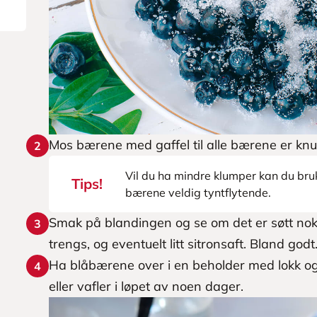
Mos bærene med gaffel til alle bærene er knus
2
Vil du ha mindre klumper kan du bruk
Tips!
bærene veldig tyntflytende.
Smak på blandingen og se om det er søtt nok.
3
trengs, og eventuelt litt sitronsaft. Bland godt
Ha blåbærene over i en beholder med lokk o
4
eller vafler i løpet av noen dager.