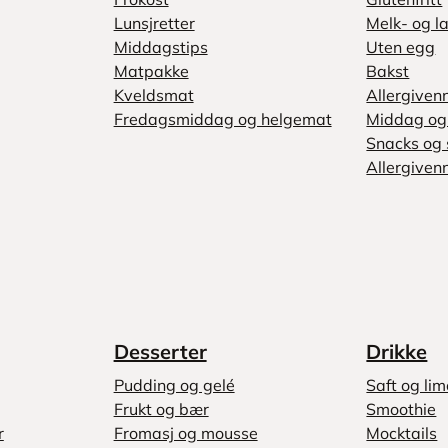
Lunsjretter
Melk- og la
Middagstips
Uten egg
Matpakke
Bakst
Kveldsmat
Allergiven
Fredagsmiddag og helgemat
Middag og 
Snacks og 
Allergivenn
Desserter
Drikke
Pudding og gelé
Saft og li
Frukt og bær
Smoothie
r
Fromasj og mousse
Mocktails