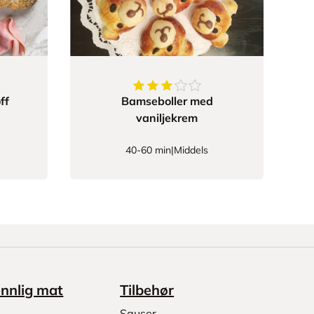
89655
av
5
stjerner
3.923076923076923
av
5
stjerne
ff
Bamseboller med
vaniljekrem
40-60 min
|
Middels
ennlig mat
Tilbehør
Sauser