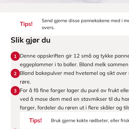
Send gjerne disse pannekakene med i ma
Tips!
overs.
Slik gjør du
Denne oppskriften gir 12 små og tykke panne
1
eggeplommer i to boller. Bland melk samm
Bland bakepulver med hvetemel og sikt over 
2
røre.
For å få fine farger lager du puré av frukt ell
3
ved å mose dem med en stavmikser til du har 
farger, fordeler du røren ut i flere skåler og ti
Tips!
Bruk gjerne kokte rødbeter, eller fris