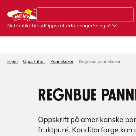
Hopp til hovedinnhold
Nettbutikk
Tilbud
Oppskrifter
Kuponger
Se også
Hjem
Oppskrifter
Pannekaker
Regnbue pannekaker
Regnbue pann
Oppskrift på amerikanske pan
fruktpuré. Konditorfarge kan 