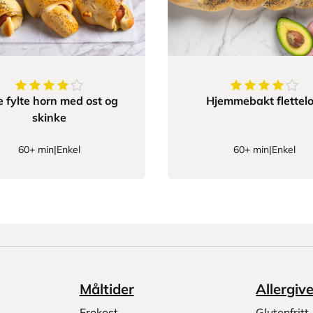
4.080645161290323
av
5
stjerner
4.4827586206
e fylte horn med ost og
Hjemmebakt flettelo
skinke
60+ min
|
Enkel
60+ min
|
Enkel
Måltider
Allergiv
Frokost
Glutenfritt