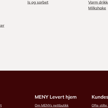
Is og sorbet
Varm drikk
Milkshake
ker
MENY Levert hjem
Kundes
rt
Om MENYs nettbutikk
Ofte stilt