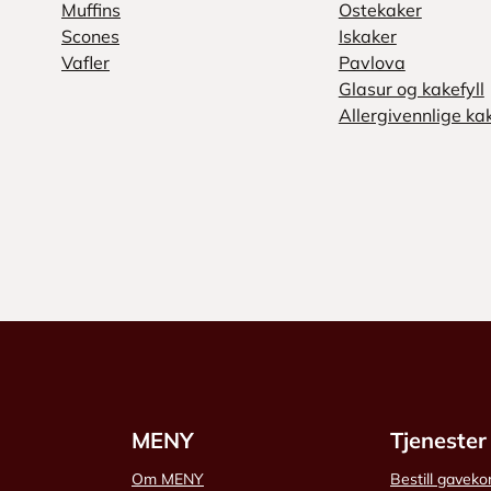
Muffins
Ostekaker
Scones
Iskaker
Vafler
Pavlova
Glasur og kakefyll
Allergivennlige ka
MENY
Tjenester
Om MENY
Bestill gaveko