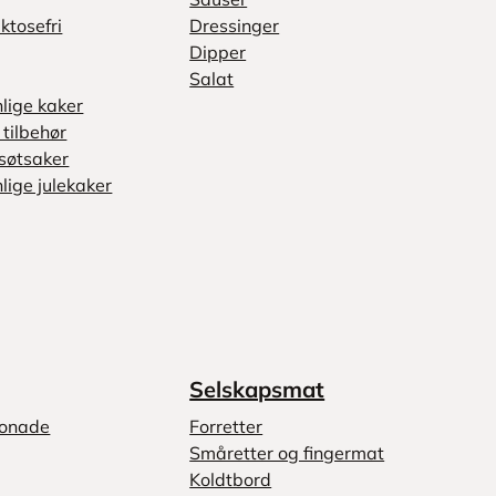
ktosefri
Dressinger
Dipper
Salat
nlige kaker
tilbehør
søtsaker
lige julekaker
Selskapsmat
monade
Forretter
Småretter og fingermat
Koldtbord