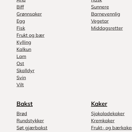
Biff
Sunnere
Grønnsaker
Barnevennlig
Egg
Vegetar
Fisk
Middagsretter
Frukt og bær
Kylling
Kalkun
Lam
Ost
Skalldyr
Svin
Vilt
Bakst
Kaker
Brød
Sjokoladekaker
Rundstykker
Kremkaker
Søt gjærbakst
Frukt- og bærkake