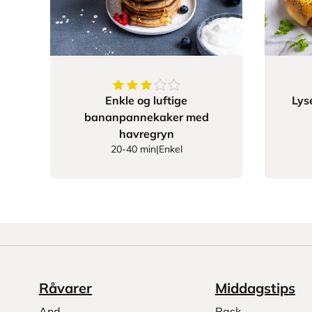
3.8513513513513513
av
5
stjerner
Enkle og luftige
Lys
bananpannekaker med
havregryn
20-40 min
|
Enkel
Råvarer
Middagstips
And
Rask