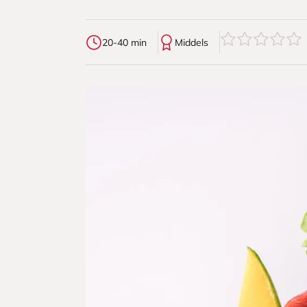
0
av
5
stjerner
20-40 min
Middels