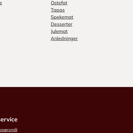
e
Ostefat
Tapas
Spekemat
Desserter
Julemat
Anledninger
ervice
e spørsmål