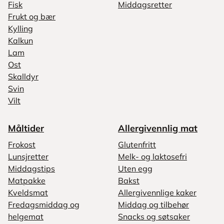
Fisk
Middagsretter
Frukt og bær
Kylling
Kalkun
Lam
Ost
Skalldyr
Svin
Vilt
Måltider
Allergivennlig mat
Frokost
Glutenfritt
Lunsjretter
Melk- og laktosefri
Middagstips
Uten egg
Matpakke
Bakst
Kveldsmat
Allergivennlige kaker
Fredagsmiddag og
Middag og tilbehør
helgemat
Snacks og søtsaker