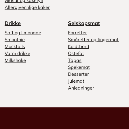
Glasur og kakefyll
Allergivennlige kaker
Drikke
Selskapsmat
Saft og limonade
Forretter
Smoothie
Småretter og fingermat
Mocktails
Koldtbord
Varm drikke
Ostefat
Milkshake
Tapas
Spekemat
Desserter
Julemat
Anledninger