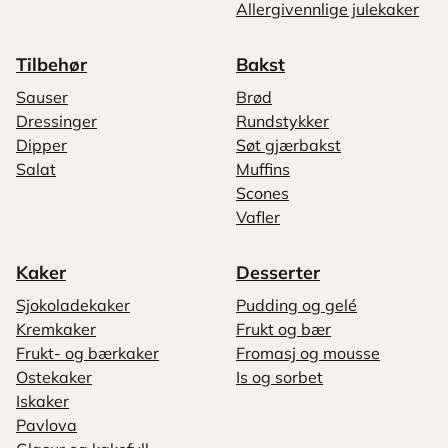
Allergivennlige julekaker
Tilbehør
Bakst
Sauser
Brød
Dressinger
Rundstykker
Dipper
Søt gjærbakst
Salat
Muffins
Scones
Vafler
Kaker
Desserter
Sjokoladekaker
Pudding og gelé
Kremkaker
Frukt og bær
Frukt- og bærkaker
Fromasj og mousse
Ostekaker
Is og sorbet
Iskaker
Pavlova