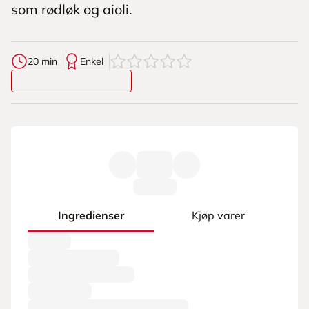
som rødløk og aioli.
0
av
5
stjerner
20 min
Enkel
Ingredienser
Kjøp varer