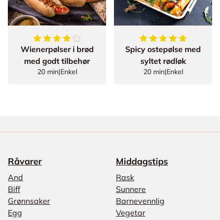
4
av
5
stjerner
5
av
5
stjerner
Wienerpølser i brød
Spicy ostepølse med
med godt tilbehør
syltet rødløk
20 min
|
Enkel
20 min
|
Enkel
Råvarer
Middagstips
And
Rask
Biff
Sunnere
Grønnsaker
Barnevennlig
Egg
Vegetar