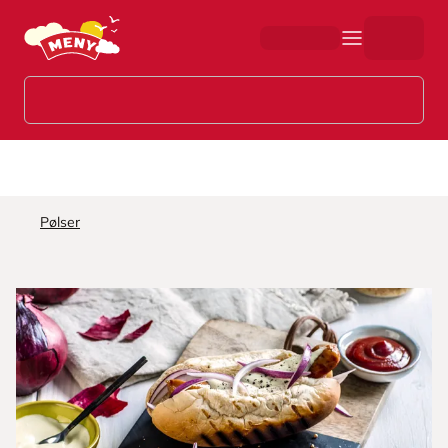
Hopp til hovedinnhold
Pølser