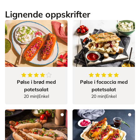
Lignende oppskrifter
4.714285714285714
av
5
stjerner
5
av
5
stjerner
Pølse i brød med
Pølse i focaccia med
potetsalat
potetsalat
20 min
|
Enkel
20 min
|
Enkel