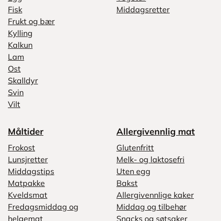
Fisk
Middagsretter
Frukt og bær
Kylling
Kalkun
Lam
Ost
Skalldyr
Svin
Vilt
Måltider
Allergivennlig mat
Frokost
Glutenfritt
Lunsjretter
Melk- og laktosefri
Middagstips
Uten egg
Matpakke
Bakst
Kveldsmat
Allergivennlige kaker
Fredagsmiddag og
Middag og tilbehør
helgemat
Snacks og søtsaker