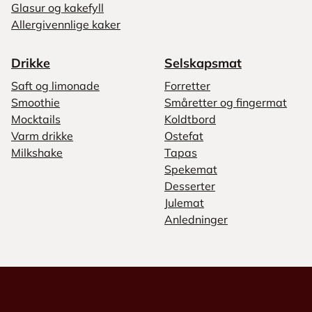
Glasur og kakefyll
Allergivennlige kaker
Drikke
Selskapsmat
Saft og limonade
Forretter
Smoothie
Småretter og fingermat
Mocktails
Koldtbord
Varm drikke
Ostefat
Milkshake
Tapas
Spekemat
Desserter
Julemat
Anledninger