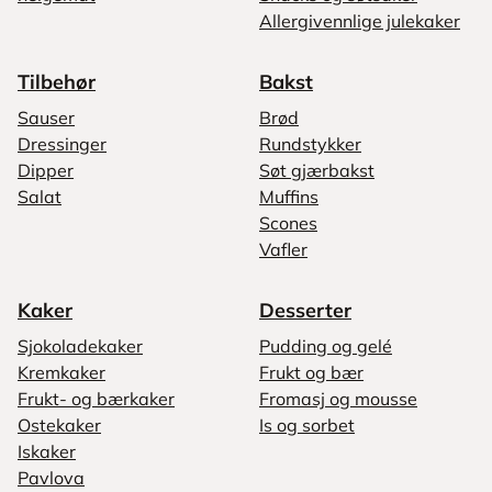
Allergivennlige julekaker
Tilbehør
Bakst
Sauser
Brød
Dressinger
Rundstykker
Dipper
Søt gjærbakst
Salat
Muffins
Scones
Vafler
Kaker
Desserter
Sjokoladekaker
Pudding og gelé
Kremkaker
Frukt og bær
Frukt- og bærkaker
Fromasj og mousse
Ostekaker
Is og sorbet
Iskaker
Pavlova