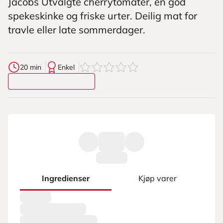
Jacobs Utvalgte cherrytomater, en god
spekeskinke og friske urter. Deilig mat for
travle eller late sommerdager.
0
av
5
stjerner
20 min
Enkel
Ingredienser
Kjøp varer