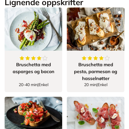
Lignende oppskrifter
4.25
av
5
stjerner
4
av
5
stjerner
Bruschetta med
Bruschetta med
asparges og bacon
pesto, parmesan og
hasselnøtter
20-40 min
|
Enkel
20 min
|
Enkel