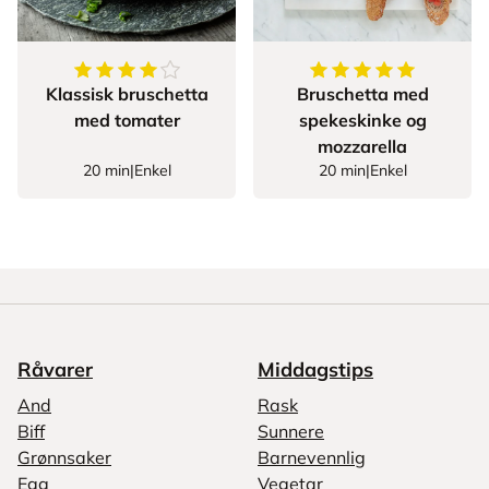
4
av
5
stjerner
5
av
5
stjerner
Klassisk bruschetta
Bruschetta med
med tomater
spekeskinke og
mozzarella
20 min
|
Enkel
20 min
|
Enkel
Råvarer
Middagstips
And
Rask
Biff
Sunnere
Grønnsaker
Barnevennlig
Egg
Vegetar