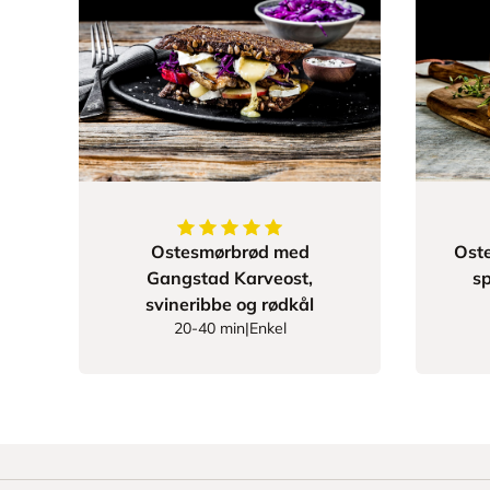
5
av
5
stjerner
Ostesmørbrød med
Ost
Gangstad Karveost,
sp
svineribbe og rødkål
20-40 min
|
Enkel