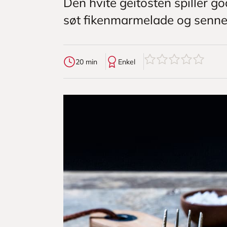
Den hvite geitosten spiller 
søt fikenmarmelade og sennep
0
av
5
stjerner
20 min
Enkel