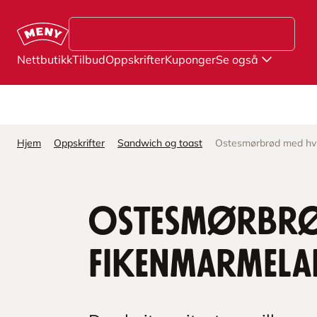
Hopp til hovedinnhold
Nettbutikk
Tilbud
Oppskrifter
Kuponger
Se også
Hjem
Oppskrifter
Sandwich og toast
Ostesmørbrød med hvit
Ostesmørbrød
fikenmarmela