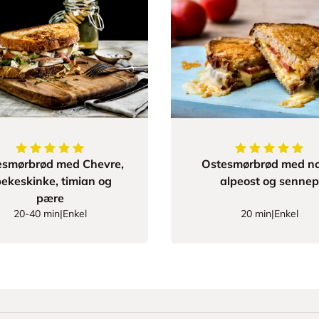
5
av
5
stjerner
5
av
5
stjerner
esmørbrød med Chevre,
Ostesmørbrød med no
ekeskinke, timian og
alpeost og sennep
pære
20-40 min
|
Enkel
20 min
|
Enkel