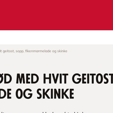
 geitost, sopp, fikenmarmelade og skinke
 med hvit geitost
de og skinke