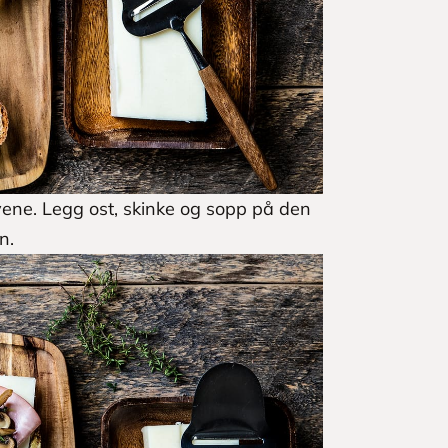
ne. Legg ost, skinke og sopp på den
n.