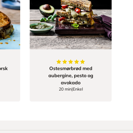
5
av
5
stjerner
rsk
Ostesmørbrød med
aubergine, pesto og
avokado
20 min
|
Enkel